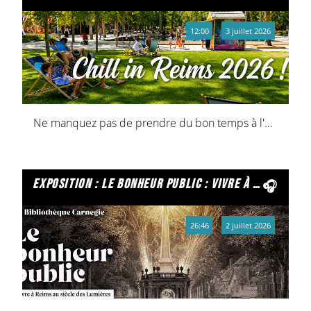
12:00
3 juillet 2026
Ne manquez pas de prendre du bon temps à l'ombre aux promenades Schneiter ! Activités sportives, ludiques, éducatives, relax... bref tout ce qu'il faut pour un bel été à Reims !
exposition : le bonheur public : vivre à reims au siècle des lumières
26:46
2 juillet 2026