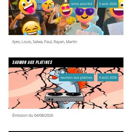
reims activ'été
5 août 2026
Ilyes, Louis, Salwa, Paul, Rayan, Martin
saumon aux platines
saumon aux platines
4 août 2026
Émission du 04/08/2026