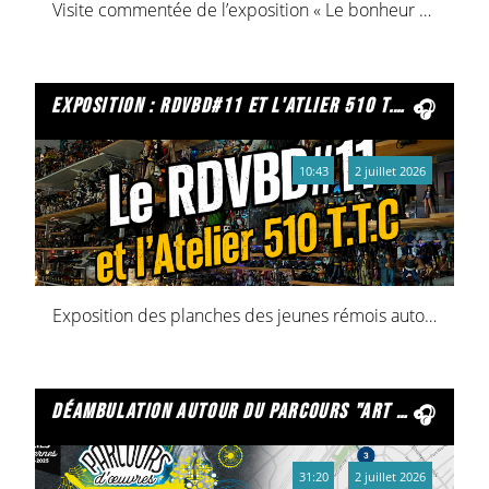
Visite commentée de l’exposition « Le bonheur public : vivre à Reims au siècle des Lumières », à la bibliothèque Carnegie. Jusqu'au 1er Août !
exposition : rdvbd#11 et l'atlier 510 t.t.c
10:43
2 juillet 2026
Exposition des planches des jeunes rémois autour de la BD et du manga, et présentation de l'Atelier 510 T.T.C !!
déambulation autour du parcours "art déco 1925 art urbain 2025"
31:20
2 juillet 2026