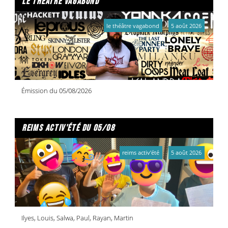
le théâtre vagabond
le théâtre vagabond
5 août 2026
Émission du 05/08/2026
reims activ'été du 05/08
reims activ'été
5 août 2026
Ilyes, Louis, Salwa, Paul, Rayan, Martin