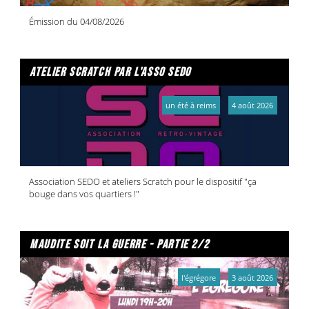
Émission du 04/08/2026
atelier scratch par l'asso sedo
un été à reims
4 août 2026
Association SEDO et ateliers Scratch pour le dispositif "ça
bouge dans vos quartiers !"
maudite soit la guerre - partie 2/2
l'égrégore
3 août 2026