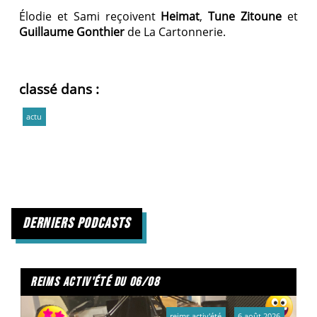
Élodie et Sami reçoivent
Heimat
,
Tune Zitoune
et
Guillaume Gonthier
de La Cartonnerie.
classé dans :
actu
derniers podcasts
reims activ'été du 06/08
reims activ'été
6 août 2026