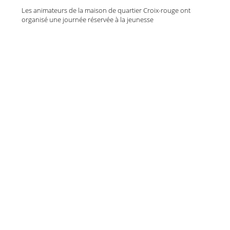
Les animateurs de la maison de quartier Croix-rouge ont
organisé une journée réservée à la jeunesse
reims activ'été
reims activ'été
30 juillet 2026
Camille, Éloïse, Ayna, Tony, Assia
le théâtre vagabond
le théâtre vagabond
29 juillet 2026