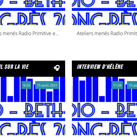
Ateliers menés Radio Primitive en 2021
l sur la vie
interview d’hélène
9:20
15 août 2021
11:24
15 a