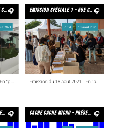
 2021
emission spéciale 1 - 55e congrès icem - pédagogie freinet - bétheny 2021
oût 2021
51:04
18 août 2021
Emission du 18 aout 2021 - En "presque" direct du Congrès de l'ICEM
Emission du 18 aout 2021 - En "presque" direct du Congrès de l'ICEM
 fm
cache cache micro - présentée par les écoliers du toulois – declic fm