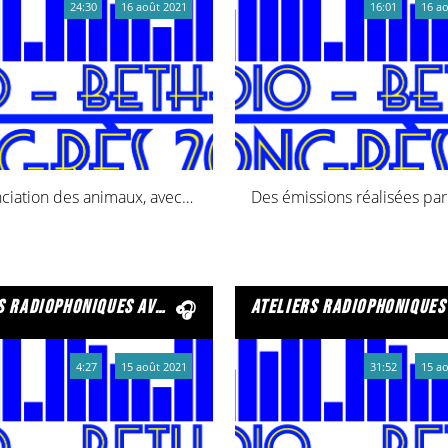
24:30
16 août 2021
16:01
16 a
Prononciation des animaux, avec des élèves de CM1 et CM2 !
es jeunes de la ligue de l’enseignement puis les jeunes de la maison de quartier des sources
ateliers radiophoniques avec la crèche… avec des petits journalistes de 1 à 
4:27
15 août 2021
31:52
15 a