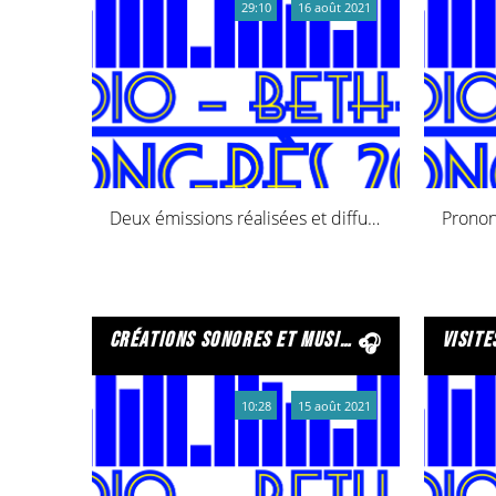
29:10
16 août 2021
Deux émissions réalisées et diffusées initialement sur les ondes de Declic FM
créations sonores et musicales de l’icem
visites radiophoniques avec l
10:28
15 août 2021