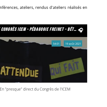
érences, ateliers, rendus d'ateliers réalisés en
ngrès icem - pédagogie freinet - bétheny 2021
54:01
19 août 2021
 En "presque" direct du Congrès de l'ICEM