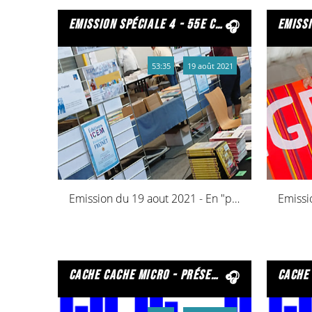
emission spéciale 4 - 55e congrès icem - pédagogie freinet - bétheny 2021
emission spéciale
53:35
19 août 2021
Emission du 19 aout 2021 - En "presque" direct du Congrès de l'ICEM
cache cache micro - présentée par les écoliers du toulois – declic fm
cache cache micr