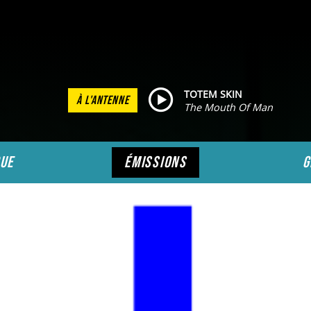
TOTEM SKIN
À L'ANTENNE
The Mouth Of Man
ue
émissions
g