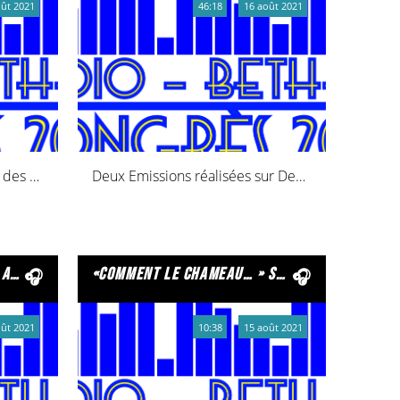
oût 2021
46:18
16 août 2021
Des émissions réalisées par des élèves d’écoles maternelles !
Deux Emissions réalisées sur Declic FM à l’occasion de la semaine de la presse à l’école
3ans…
«comment le chameau… » suivi de «pourquoi la mer… »
oût 2021
10:38
15 août 2021