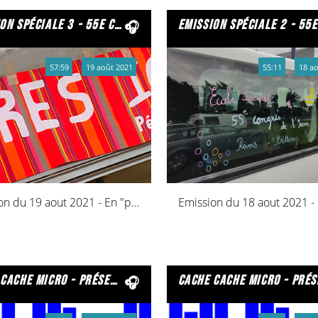
 3 - 55e congrès icem - pédagogie freinet - bétheny 2021
emission spéciale 2 - 55e congrès icem - pédagogie freinet - bétheny
57:59
19 août 2021
55:11
18 a
Emission du 19 aout 2021 - En "presque" direct du Congrès de l'ICEM
o - présentée par les écoliers du toulois – declic fm
cache cache micro - présentée par les écoliers du toulois – declic