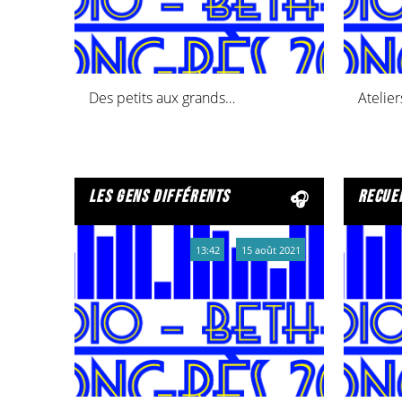
Des petits aux grands…
les gens différents
recuei
13:42
15 août 2021