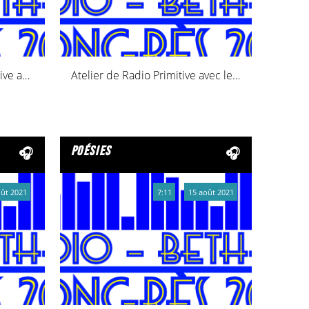
Ateliers menés Radio Primitive avec la crèche Jolimômes de Witry-Les-Reims
Atelier de Radio Primitive avec les sixièmes du collège Paul Fort.
poésies
oût 2021
7:11
15 août 2021