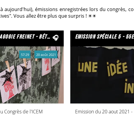
 aujourd'hui), émissions enregistrées lors du congrès, conf
tives". Vous allez être plus que surpris ! ☀☀
 freinet - bétheny 2021
emission spéciale 5 - 55e co
57:29
20 août 2021
du Congrès de l'ICEM
Emission du 20 aout 2021 -