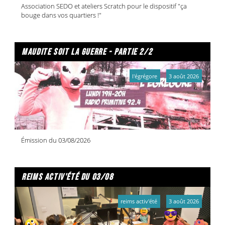
Association SEDO et ateliers Scratch pour le dispositif "ça
bouge dans vos quartiers !"
maudite soit la guerre - partie 2/2
l'égrégore
3 août 2026
Émission du 03/08/2026
reims activ'été du 03/08
reims activ'été
3 août 2026