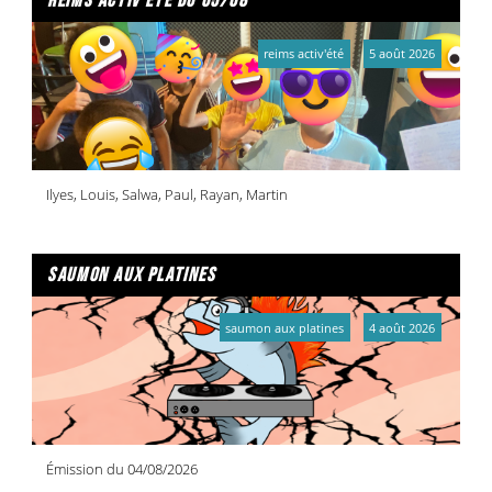
reims activ'été du 05/08
reims activ'été
5 août 2026
Ilyes, Louis, Salwa, Paul, Rayan, Martin
saumon aux platines
saumon aux platines
4 août 2026
Émission du 04/08/2026