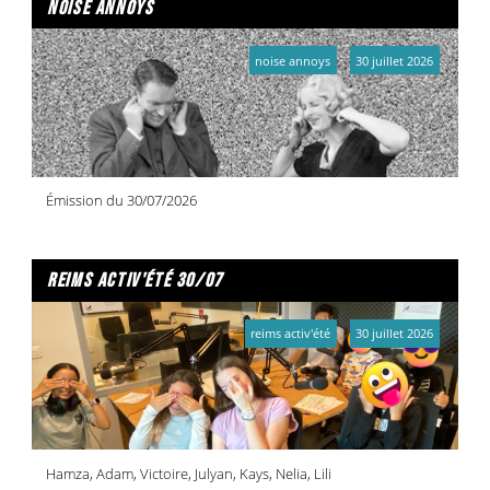
noise annoys
noise annoys
30 juillet 2026
Émission du 30/07/2026
reims activ'été 30/07
reims activ'été
30 juillet 2026
Hamza, Adam, Victoire, Julyan, Kays, Nelia, Lili