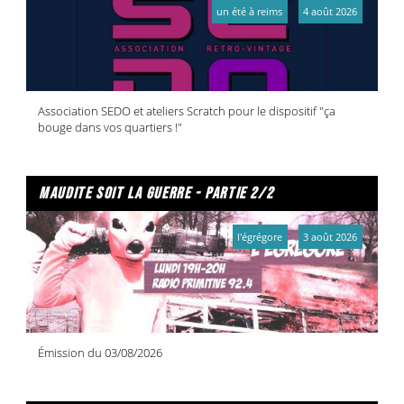
un été à reims
4 août 2026
Association SEDO et ateliers Scratch pour le dispositif "ça
bouge dans vos quartiers !"
maudite soit la guerre - partie 2/2
l'égrégore
3 août 2026
Émission du 03/08/2026