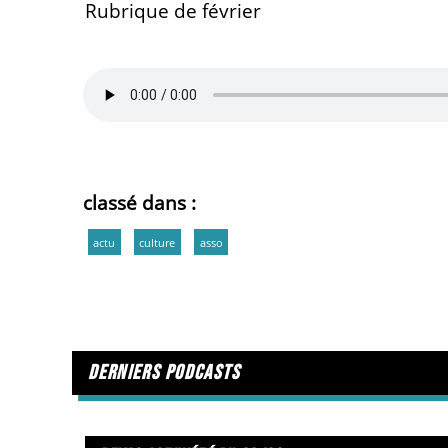
Rubrique de février
classé dans :
actu
culture
asso
derniers podcasts