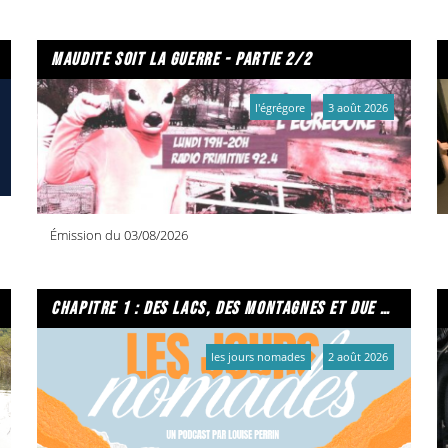
maudite soit la guerre - partie 2/2
l'égrégore
3 août 2026
Émission du 03/08/2026
chapitre 1 : des lacs, des montagnes et due caffe per favore
les jours nomades
2 août 2026