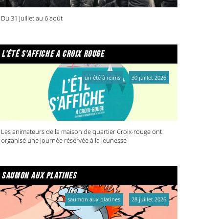
Du 31 juillet au 6 août
l'été s'affiche a croix rouge
un été à reims
30 juillet 2026
Les animateurs de la maison de quartier Croix-rouge ont
organisé une journée réservée à la jeunesse
saumon aux platines
saumon aux platines
28 juillet 2026