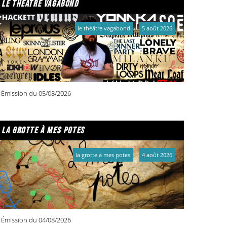
le théâtre vagabond
le théâtre vagabond
5 août 2026
Émission du 05/08/2026
la grotte à mes potes
la grotte à mes potes
4 août 2026
Émission du 04/08/2026