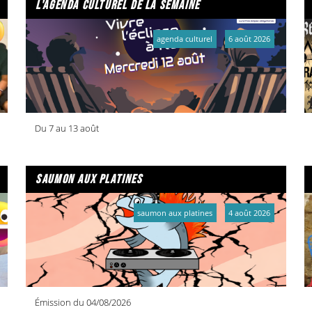
l'agenda culturel de la semaine
agenda culturel
6 août 2026
Du 7 au 13 août
saumon aux platines
saumon aux platines
4 août 2026
Émission du 04/08/2026