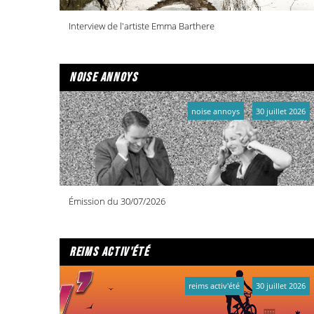
Interview de l'artiste Emma Barthere
noise annoys
noise annoys
30 juillet 2026
Émission du 30/07/2026
reims activ'été
reims activ'été
30 juillet 2026