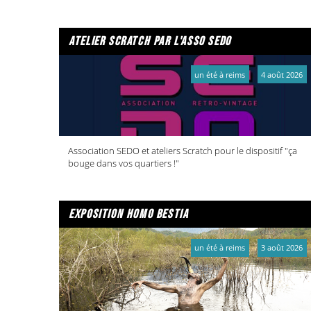
atelier scratch par l'asso sedo
un été à reims
4 août 2026
Association SEDO et ateliers Scratch pour le dispositif "ça
bouge dans vos quartiers !"
exposition homo bestia
un été à reims
3 août 2026