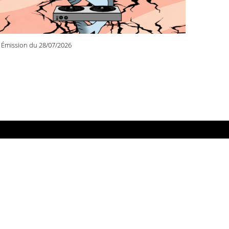
Émission du 28/07/2026
DIO PRIMITIVE
 rue de Docteur Schweitzer
100 REIMS
.26.02.33.76