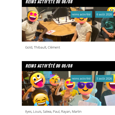
reims activ'été du 06/08
reims activ'été
6 août 2026
Gold, Thibault, Clément
reims activ'été du 05/08
reims activ'été
5 août 2026
Ilyes, Louis, Salwa, Paul, Rayan, Martin