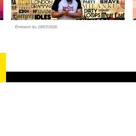
Émission du 29/07/2026
RA
26
51
03