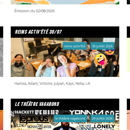
Émission du 02/08/2026
reims activ'été 30/07
reims activ'été
30 juillet 2026
Hamza, Adam, Victoire, Julyan, Kays, Nelia, Lili
le théâtre vagabond
le théâtre vagabond
29 juillet 2026