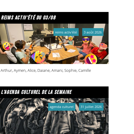
reims activ'été du 03/08
reims activ'été
3 août 2026
Arthur, Aymen, Alice, Daiane, Amani, Sophie, Camille
l'agenda culturel de la semaine
agenda culturel
31 juillet 2026