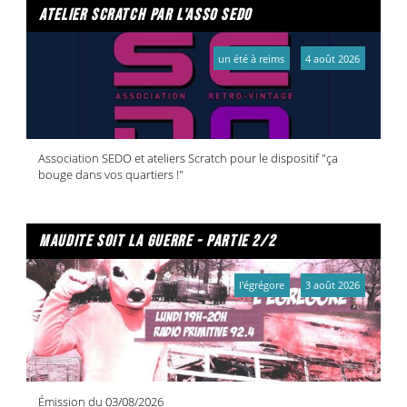
atelier scratch par l'asso sedo
un été à reims
4 août 2026
Association SEDO et ateliers Scratch pour le dispositif "ça
bouge dans vos quartiers !"
maudite soit la guerre - partie 2/2
l'égrégore
3 août 2026
Émission du 03/08/2026