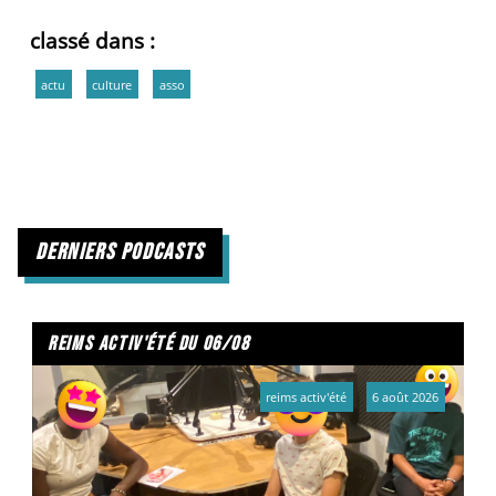
classé dans :
actu
culture
asso
derniers podcasts
reims activ'été du 06/08
reims activ'été
6 août 2026