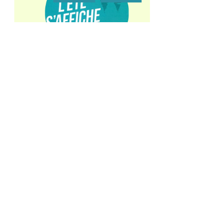
Les animateurs de la maison de quartier
Croix-rouge ont organisé une journée
réservée à la jeunesse
reims activ'été
reims activ'été
30 juillet 2026
Camille, Éloïse, Ayna, Tony, Assia
le théâtre vagabond