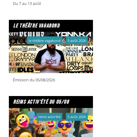
Du 7 au 13 août
le théâtre vagabond
le théâtre vagabond
5 août 2026
Émission du 05/08/2026
reims activ'été du 05/08
reims activ'été
5 août 2026