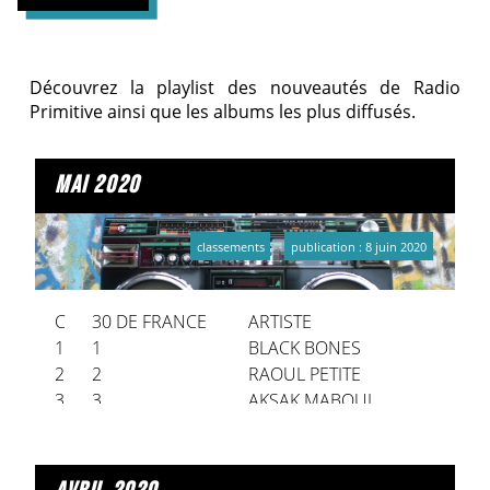
Découvrez la playlist des nouveautés de Radio
Primitive ainsi que les albums les plus diffusés.
mai 2020
classements
publication : 8 juin 2020
C
30 DE FRANCE
ARTISTE
1
1
BLACK BONES
2
2
RAOUL PETITE
3
3
AKSAK MABOUL
4
DEERHOOF
5
SPARKS
6
FRATELLIS (THE)