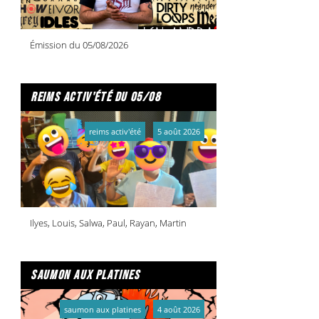
49
MONTY PICON
le sens de l'envie
PIAS
50
MIEGEVILLE
estouest
MELODY
Émission du 05/08/2026
reims activ'été du 05/08
reims activ'été
5 août 2026
Ilyes, Louis, Salwa, Paul, Rayan, Martin
saumon aux platines
saumon aux platines
4 août 2026