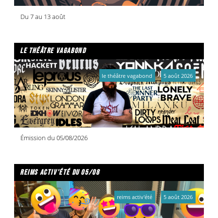
Du 7 au 13 août
le théâtre vagabond
le théâtre vagabond
5 août 2026
Émission du 05/08/2026
reims activ'été du 05/08
reims activ'été
5 août 2026