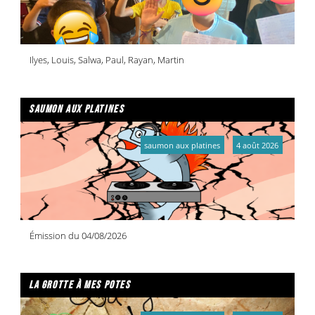
Ilyes, Louis, Salwa, Paul, Rayan, Martin
saumon aux platines
saumon aux platines
4 août 2026
Émission du 04/08/2026
la grotte à mes potes