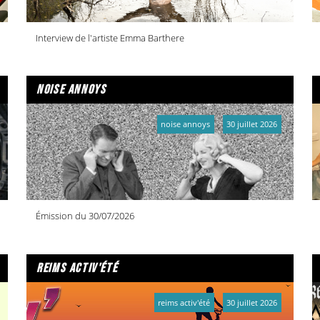
Interview de l'artiste Emma Barthere
noise annoys
noise annoys
30 juillet 2026
Émission du 30/07/2026
reims activ'été
reims activ'été
30 juillet 2026