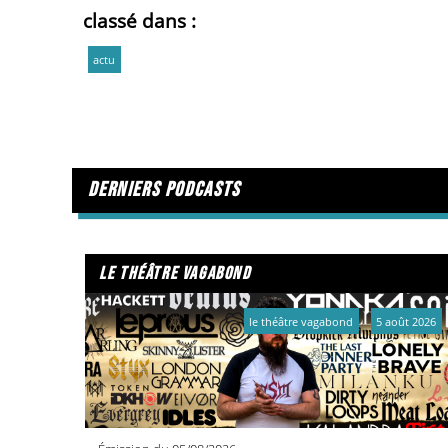
classé dans :
actu
derniers podcasts
le théâtre vagabond
le théâtre vagabond
5 août 2026