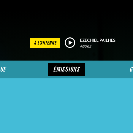
EZECHIEL PAILHES
À L'ANTENNE
Assez
ue
émissions
g