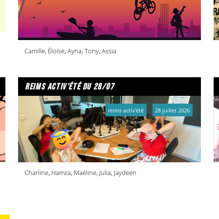
Camille, Éloïse, Ayna, Tony, Assia
reims activ'été du 28/07
reims activ'été
28 juillet 2026
Charline, Hamza, Maéline, Julia, Jaydeen