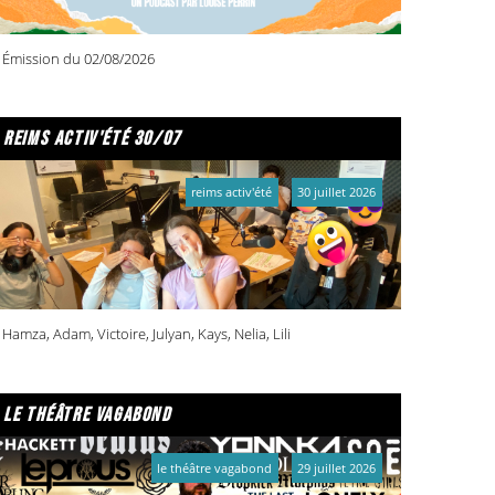
Émission du 02/08/2026
reims activ'été 30/07
reims activ'été
30 juillet 2026
Hamza, Adam, Victoire, Julyan, Kays, Nelia, Lili
le théâtre vagabond
le théâtre vagabond
29 juillet 2026