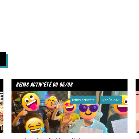
reims activ'été du 05/08
reims activ'été
5 août 2026