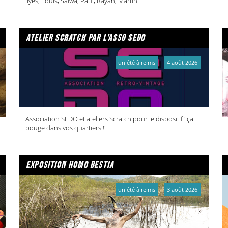
Ilyes, Louis, Salwa, Paul, Rayan, Martin
atelier scratch par l'asso sedo
un été à reims
4 août 2026
Association SEDO et ateliers Scratch pour le dispositif "ça
bouge dans vos quartiers !"
exposition homo bestia
un été à reims
3 août 2026