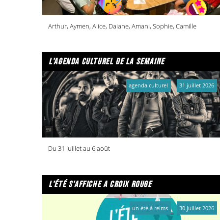
Arthur, Aymen, Alice, Daiane, Amani, Sophie, Camille
l'agenda culturel de la semaine
agenda culturel
31 juillet 2026
Du 31 juillet au 6 août
l'été s'affiche a croix rouge
un été à reims
30 juillet 2026