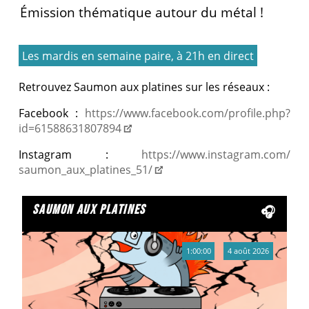
Émission thématique autour du métal !
Les mardis en semaine paire, à 21h en direct
Retrouvez Saumon aux platines sur les réseaux :
Facebook :
https://www.facebook.com/
profile.php?
id=61588631807894
Instagram :
https://www.instagram.com/
saumon_aux_platines_51/
saumon aux platines
1:00:00
4 août 2026