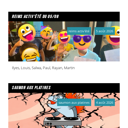
reims activ'été du 05/08
reims activ'été
5 août 2026
Ilyes, Louis, Salwa, Paul, Rayan, Martin
saumon aux platines
saumon aux platines
4 août 2026