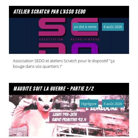
atelier scratch par l'asso sedo
un été à reims
4 août 2026
Association SEDO et ateliers Scratch pour le dispositif "ça
bouge dans vos quartiers !"
maudite soit la guerre - partie 2/2
l'égrégore
3 août 2026