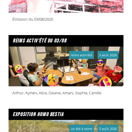
Émission du 03/08/2026
reims activ'été du 03/08
reims activ'été
3 août 2026
Arthur, Aymen, Alice, Daiane, Amani, Sophie, Camille
exposition homo bestia
un été à reims
3 août 2026