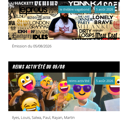
le théâtre vagabond
5 août 2026
Émission du 05/08/2026
reims activ'été du 05/08
reims activ'été
5 août 2026
Ilyes, Louis, Salwa, Paul, Rayan, Martin