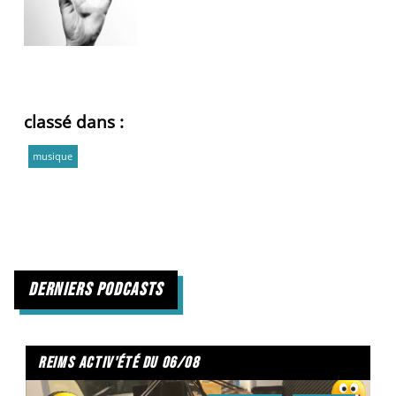
classé dans :
musique
derniers podcasts
reims activ'été du 06/08