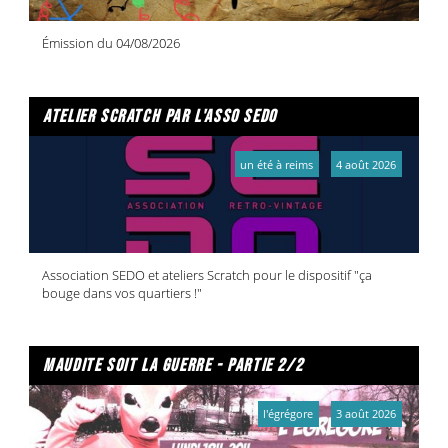
Émission du 04/08/2026
atelier scratch par l'asso sedo
un été à reims
4 août 2026
Association SEDO et ateliers Scratch pour le dispositif "ça
bouge dans vos quartiers !"
maudite soit la guerre - partie 2/2
l'égrégore
3 août 2026