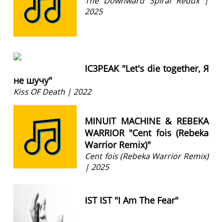
The Downward Spiral Redux |
2025
IC3PEAK "Let's die together, Я
не шучу"
Kiss OF Death | 2022
MINUIT MACHINE & REBEKA
WARRIOR "Cent fois (Rebeka
Warrior Remix)"
Cent fois (Rebeka Warrior Remix)
| 2025
IST IST "I Am The Fear"