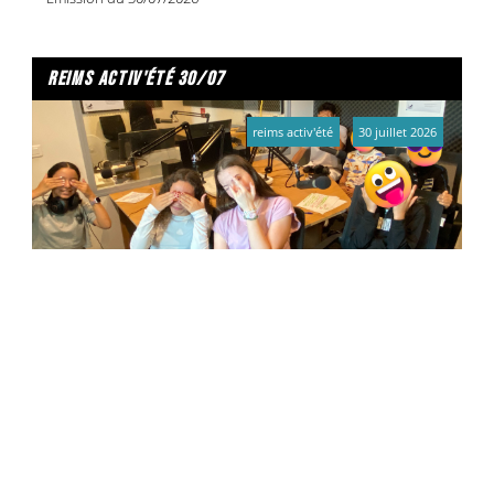
reims activ'été 30/07
reims activ'été
30 juillet 2026
Hamza, Adam, Victoire, Julyan, Kays, Nelia, Lili
l'été s'affiche a croix rouge
un été à reims
30 juillet 2026