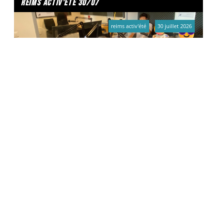
reims activ'été 30/07
reims activ'été
30 juillet 2026
Hamza, Adam, Victoire, Julyan, Kays, Nelia, Lili
l'été s'affiche a croix rouge
un été à reims
30 juillet 2026
Les animateurs de la maison de quartier Croix-rouge ont
organisé une journée réservée à la jeunesse