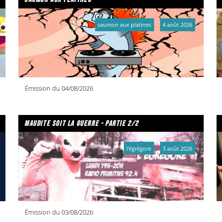
saumon aux platines
4 août 2026
Émission du 04/08/2026
maudite soit la guerre - partie 2/2
l'égrégore
3 août 2026
Émission du 03/08/2026