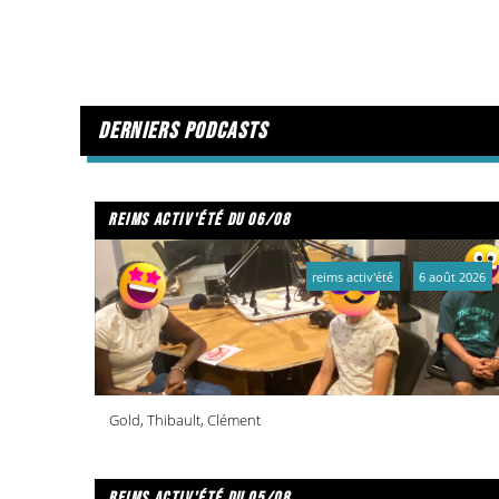
derniers podcasts
reims activ'été du 06/08
reims activ'été
6 août 2026
Gold, Thibault, Clément
reims activ'été du 05/08