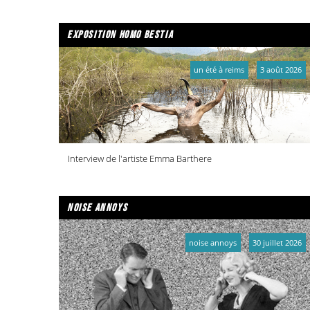
exposition homo bestia
un été à reims
3 août 2026
Interview de l'artiste Emma Barthere
noise annoys
noise annoys
30 juillet 2026