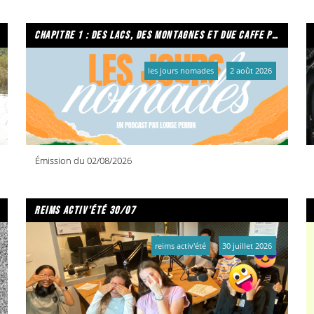
chapitre 1 : des lacs, des montagnes et due caffe per favore
les jours nomades
2 août 2026
Émission du 02/08/2026
reims activ'été 30/07
reims activ'été
30 juillet 2026