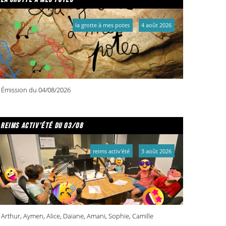
la grotte à mes potes
4 août 2026
Émission du 04/08/2026
reims activ'été du 03/08
reims activ'été
3 août 2026
Arthur, Aymen, Alice, Daiane, Amani, Sophie, Camille