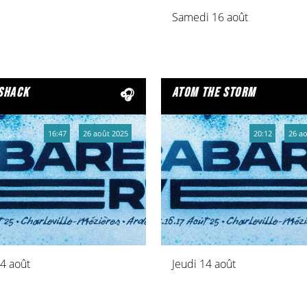
Samedi 16 août
 shack
atom the storm
16:47
26 août 2025
20:12
26 a
14 août
Jeudi 14 août