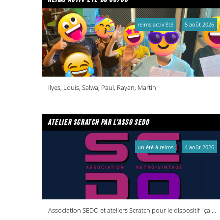
reims activ'été
5 août 2026
Ilyes, Louis, Salwa, Paul, Rayan, Martin
atelier scratch par l'asso sedo
un été à reims
4 août 2026
Association SEDO et ateliers Scratch pour le dispositif "ça bouge dans vos quartiers !"