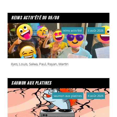
reims activ'été du 05/08
reims activ'été
5 août 2026
Ilyes, Louis, Salwa, Paul, Rayan, Martin
saumon aux platines
saumon aux platines
4 août 2026