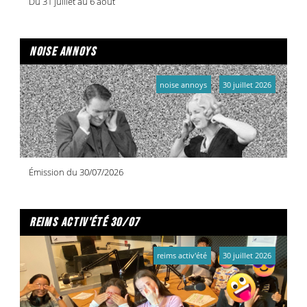
Du 31 juillet au 6 août
noise annoys
noise annoys
30 juillet 2026
Émission du 30/07/2026
reims activ'été 30/07
reims activ'été
30 juillet 2026