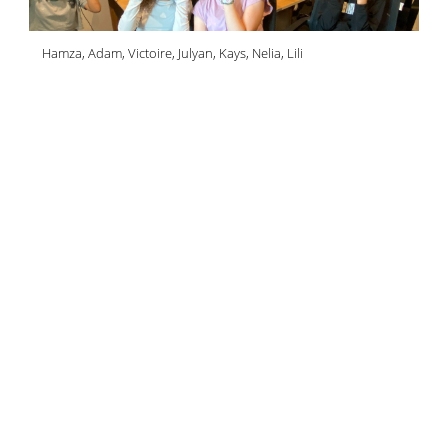
Hamza, Adam, Victoire, Julyan, Kays, Nelia, Lili
l'été s'affiche a croix rouge
un été à reims
30 juillet 2026
Les animateurs de la maison de quartier Croix-rouge ont
organisé une journée réservée à la jeunesse
reims activ'été
reims activ'été
30 juillet 2026