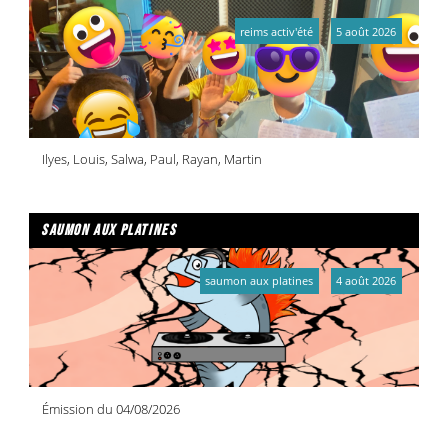
reims activ'été
5 août 2026
Ilyes, Louis, Salwa, Paul, Rayan, Martin
saumon aux platines
saumon aux platines
4 août 2026
Émission du 04/08/2026