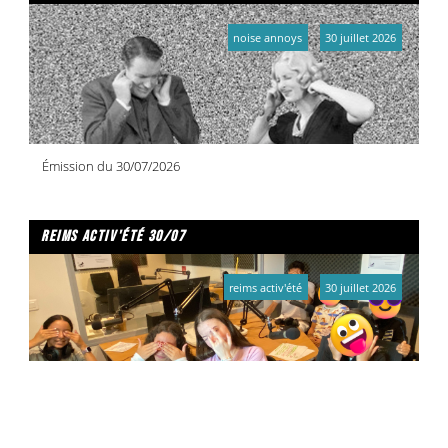
noise annoys
30 juillet 2026
Émission du 30/07/2026
reims activ'été 30/07
reims activ'été
30 juillet 2026
Hamza, Adam, Victoire, Julyan, Kays, Nelia, Lili