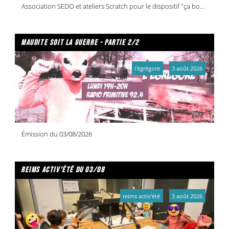
Association SEDO et ateliers Scratch pour le dispositif "ça bouge dans vos quartiers !"
maudite soit la guerre - partie 2/2
l'égrégore
3 août 2026
Émission du 03/08/2026
reims activ'été du 03/08
reims activ'été
3 août 2026