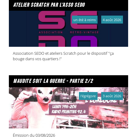
atelier scratch par l'asso sedo
un été à reims
4 août 2026
Association SEDO et ateliers Scratch pour le dispositif "ça
bouge dans vos quartiers !"
maudite soit la guerre - partie 2/2
l'égrégore
3 août 2026
Émission du 03/08/2026