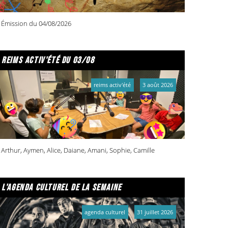
Émission du 04/08/2026
reims activ'été du 03/08
reims activ'été
3 août 2026
Arthur, Aymen, Alice, Daiane, Amani, Sophie, Camille
l'agenda culturel de la semaine
agenda culturel
31 juillet 2026