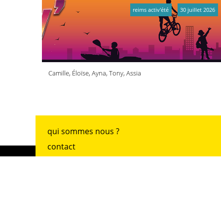
reims activ'été
30 juillet 2026
Camille, Éloïse, Ayna, Tony, Assia
qui sommes nous ?
contact
adhésion
archives
mentions légales
accueil