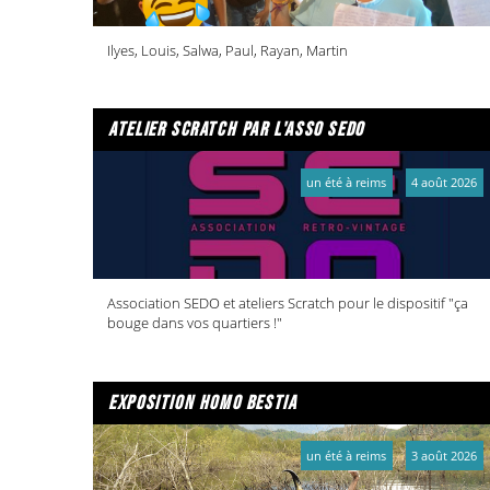
Ilyes, Louis, Salwa, Paul, Rayan, Martin
atelier scratch par l'asso sedo
un été à reims
4 août 2026
Association SEDO et ateliers Scratch pour le dispositif "ça
bouge dans vos quartiers !"
exposition homo bestia
un été à reims
3 août 2026