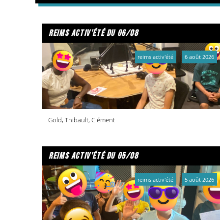
reims activ'été du 06/08
reims activ'été
6 août 2026
Gold, Thibault, Clément
reims activ'été du 05/08
reims activ'été
5 août 2026