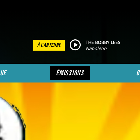
THE BOBBY LEES
À L'ANTENNE
Napoleon
ue
émissions
g