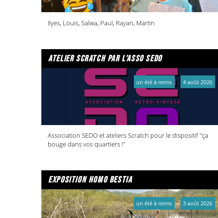
Ilyes, Louis, Salwa, Paul, Rayan, Martin
atelier scratch par l'asso sedo
un été à reims
4 août 2026
Association SEDO et ateliers Scratch pour le dispositif "ça
bouge dans vos quartiers !"
exposition homo bestia
un été à reims
3 août 2026