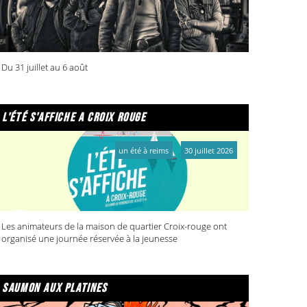
Du 31 juillet au 6 août
l'été s'affiche a croix rouge
un été à reims
30 juillet 2026
Les animateurs de la maison de quartier Croix-rouge ont
organisé une journée réservée à la jeunesse
saumon aux platines