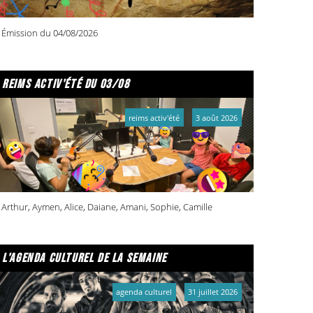
Émission du 04/08/2026
reims activ'été du 03/08
reims activ'été
3 août 2026
Arthur, Aymen, Alice, Daiane, Amani, Sophie, Camille
l'agenda culturel de la semaine
agenda culturel
31 juillet 2026