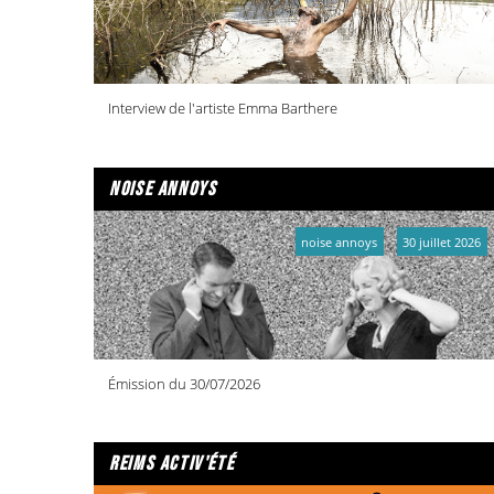
Interview de l'artiste Emma Barthere
noise annoys
noise annoys
30 juillet 2026
Émission du 30/07/2026
reims activ'été