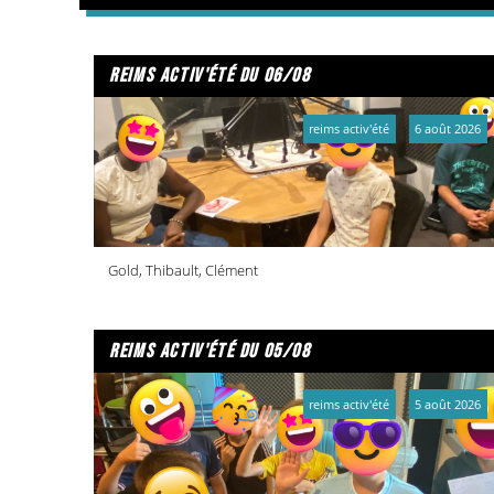
reims activ'été du 06/08
reims activ'été
6 août 2026
Gold, Thibault, Clément
reims activ'été du 05/08
reims activ'été
5 août 2026