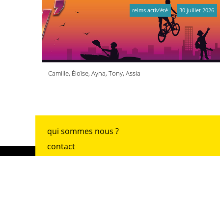
reims activ'été
30 juillet 2026
Camille, Éloïse, Ayna, Tony, Assia
qui sommes nous ?
contact
adhésion
archives
mentions légales
accueil