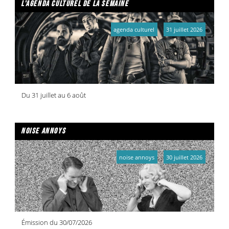
l'agenda culturel de la semaine
agenda culturel
31 juillet 2026
Du 31 juillet au 6 août
noise annoys
noise annoys
30 juillet 2026
Émission du 30/07/2026