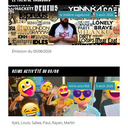
le théâtre vagabond
le théâtre vagabond
5 août 2026
Émission du 05/08/2026
reims activ'été du 05/08
reims activ'été
5 août 2026
Ilyes, Louis, Salwa, Paul, Rayan, Martin