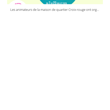
Les animateurs de la maison de quartier Croix-rouge ont organisé une journée réservée à la jeunesse
reims activ'été
reims activ'été
30 juillet 2026
Camille, Éloïse, Ayna, Tony, Assia
le théâtre vagabond
le théâtre vagabond
29 juillet 2026