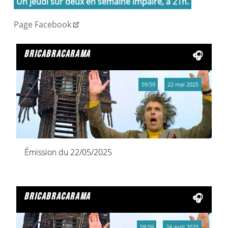
Un jeudi sur deux en semaine impaire, à 21h.
Page Facebook
bricabracarama
59:59
22 mai 2025
Émission du 22/05/2025
bricabracarama
59:59
24 avril 2025