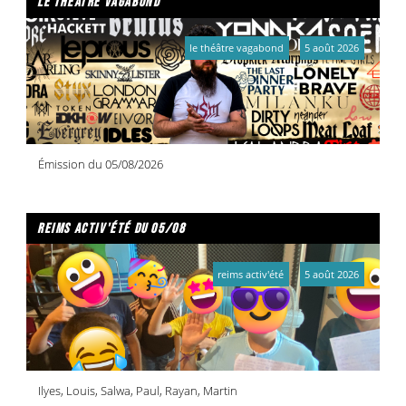
le théâtre vagabond
le théâtre vagabond
5 août 2026
Émission du 05/08/2026
reims activ'été du 05/08
reims activ'été
5 août 2026
Ilyes, Louis, Salwa, Paul, Rayan, Martin