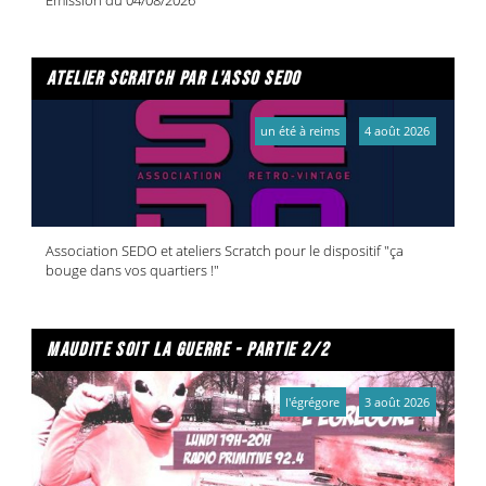
atelier scratch par l'asso sedo
un été à reims
4 août 2026
Association SEDO et ateliers Scratch pour le dispositif "ça
bouge dans vos quartiers !"
maudite soit la guerre - partie 2/2
l'égrégore
3 août 2026