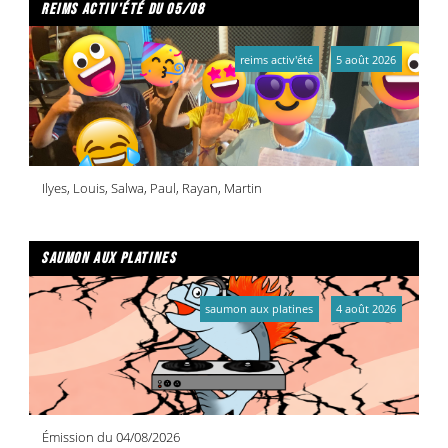
reims activ'été du 05/08
reims activ'été
5 août 2026
Ilyes, Louis, Salwa, Paul, Rayan, Martin
saumon aux platines
saumon aux platines
4 août 2026
Émission du 04/08/2026