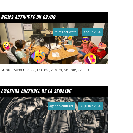
reims activ'été du 03/08
reims activ'été
3 août 2026
Arthur, Aymen, Alice, Daiane, Amani, Sophie, Camille
l'agenda culturel de la semaine
agenda culturel
31 juillet 2026