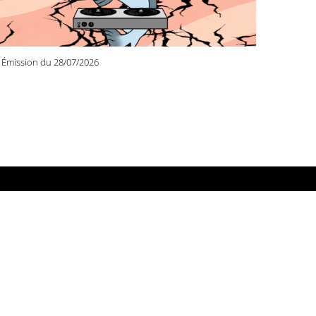
Émission du 28/07/2026
DIO PRIMITIVE
 rue de Docteur Schweitzer
100 REIMS
.26.02.33.76