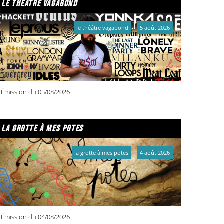
le théâtre vagabond
le théâtre vagabond
5 août 2026
Émission du 05/08/2026
la grotte à mes potes
la grotte à mes potes
4 août 2026
Émission du 04/08/2026