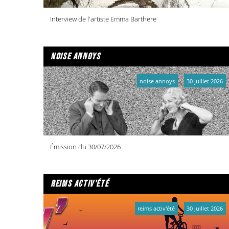
Interview de l'artiste Emma Barthere
noise annoys
noise annoys
30 juillet 2026
Émission du 30/07/2026
reims activ'été
reims activ'été
30 juillet 2026