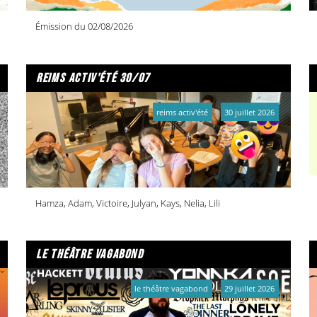
Émission du 02/08/2026
reims activ'été 30/07
reims activ'été
30 juillet 2026
Hamza, Adam, Victoire, Julyan, Kays, Nelia, Lili
le théâtre vagabond
le théâtre vagabond
29 juillet 2026