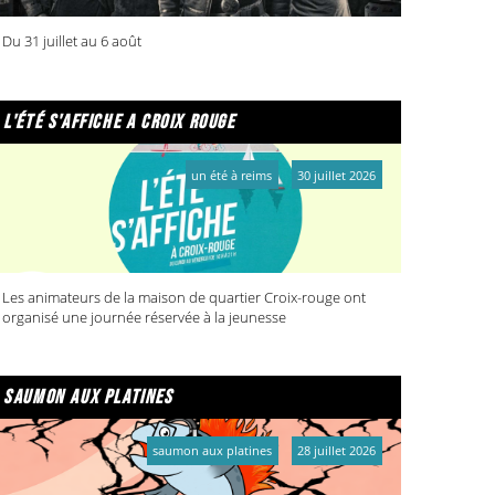
Du 31 juillet au 6 août
l'été s'affiche a croix rouge
un été à reims
30 juillet 2026
Les animateurs de la maison de quartier Croix-rouge ont
organisé une journée réservée à la jeunesse
saumon aux platines
saumon aux platines
28 juillet 2026