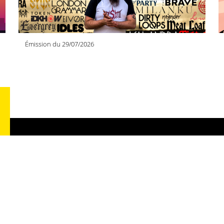
Émission du 29/07/2026
RA
26
51
03