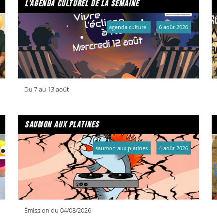
l'agenda culturel de la semaine
agenda culturel
6 août 2026
Du 7 au 13 août
saumon aux platines
saumon aux platines
4 août 2026
Émission du 04/08/2026