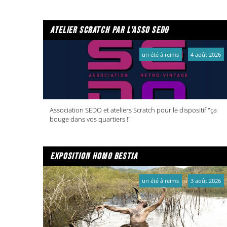
atelier scratch par l'asso sedo
un été à reims
4 août 2026
Association SEDO et ateliers Scratch pour le dispositif "ça
bouge dans vos quartiers !"
exposition homo bestia
un été à reims
3 août 2026