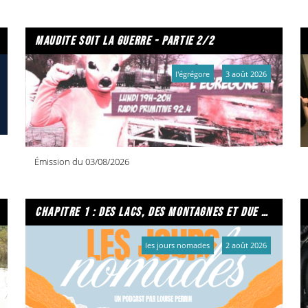
maudite soit la guerre - partie 2/2
l'égrégore
3 août 2026
Émission du 03/08/2026
chapitre 1 : des lacs, des montagnes et due caffe per favore
les jours nomades
2 août 2026