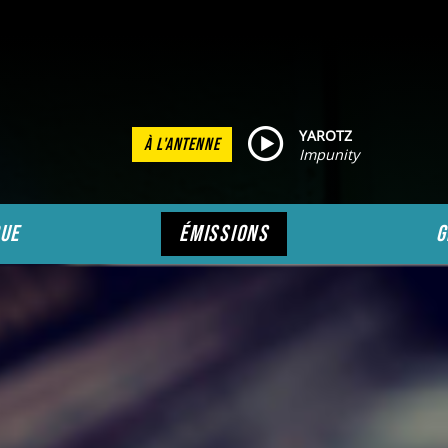
YAROTZ
À L'ANTENNE
Impunity
ue
émissions
g