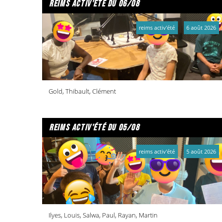
reims activ'été du 06/08
reims activ'été
6 août 2026
Gold, Thibault, Clément
reims activ'été du 05/08
reims activ'été
5 août 2026
Ilyes, Louis, Salwa, Paul, Rayan, Martin