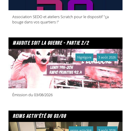
Association SEDO et ateliers Scratch pour le dispositif "ça
bouge dans vos quartiers !"
maudite soit la guerre - partie 2/2
l'égrégore
3 août 2026
Émission du 03/08/2026
reims activ'été du 03/08
reims activ'été
3 août 2026