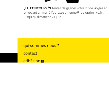
JEU CONCOURS 🎁
Tentez de gagner votre lot de vinyles en
envoyant un mail à l'adresse antenne@radioprimitive.fr ,
jusqu'au dimanche 21 juin.
qui sommes nous ?
contact
adhésion
archives
mentions légales
accueil