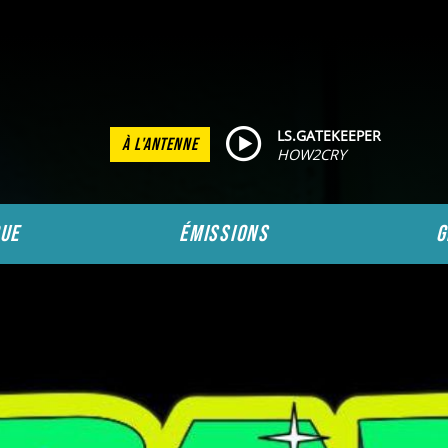
LS.GATEKEEPER
À L'ANTENNE
HOW2CRY
ue
émissions
g