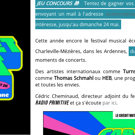
JEU CONCOURS 🎁
Tentez de gagner vos
envoyant un mail à l'adresse
antenne@radi
intéresse, jusqu'au dimanche 24 mai.
Cette année encore le festival musical é
Charleville-Mézières, dans les Ardennes,
d
moments de concerts.
Des artistes internationaux comme
Turn
comme
Thomas Schmahl
ou
HEB
, une pro
et toutes les envies.
Cédric Cheminaud, directeur adjoint du fe
RADIO PRIMITIVE
et ça s'écoute
par ici
.