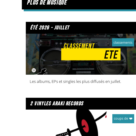
plus de musique
été 2026 - juillet
classements
Les albums, EPs et singles les plus diffusés en juillet.
2 vinyles araki records
coups de ❤️