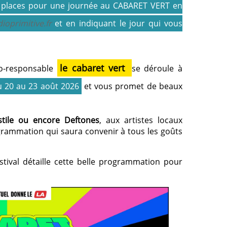
 places pour une journée au CABARET VERT en
oprimitive.fr
et en indiquant le jour qui vous
le cabaret vert
co-responsable
se déroule à
u 20 au 23 août 2026
et vous promet de beaux
stile ou encore
Deftones
, aux artistes locaux
grammation qui saura convenir à tous les goûts
stival détaille cette belle programmation pour