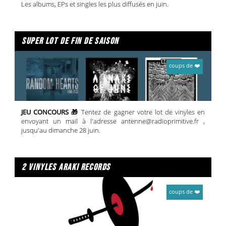
Les albums, EPs et singles les plus diffusés en juin.
super lot de fin de saison
coups de ❤️
JEU CONCOURS 🎁
Tentez de gagner votre lot de vinyles en
envoyant un mail à l'adresse antenne@radioprimitive.fr ,
jusqu'au dimanche 28 juin.
2 vinyles araki records
coups de ❤️