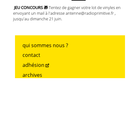
JEU CONCOURS 🎁
Tentez de gagner votre lot de vinyles en
envoyant un mail à l'adresse antenne@radioprimitive.fr ,
jusqu'au dimanche 21 juin.
qui sommes nous ?
contact
adhésion
archives
mentions légales
accueil
RADIO PRIMITIVE
26 rue de Docteur Schweitzer