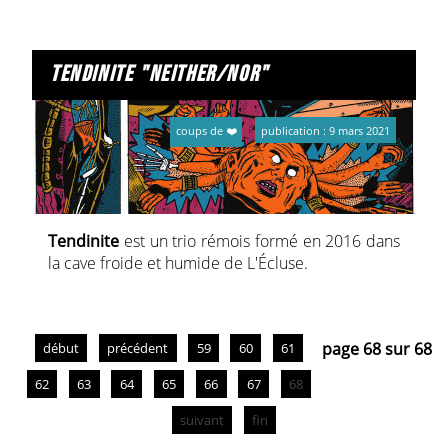
tendinite "neither/nor"
coups de ❤️
publication : 9 mars 2021
Tendinite
est un trio rémois formé en 2016 dans
la cave froide et humide de L'Écluse.
page 68 sur 68
début
précédent
59
60
61
62
63
64
65
66
67
68
suivant
fin