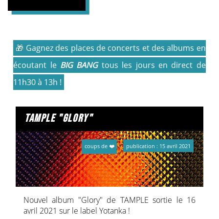
🎁 Gagnez des places de concerts et des albums en
écoutant le
BIG BANG
tous les jours en direct de
11h30 à 13h !
tample "glory"
coups de ❤️
publication : 15 avril 2021
Nouvel album "Glory" de TAMPLE sortie le 16
avril 2021 sur le label Yotanka !