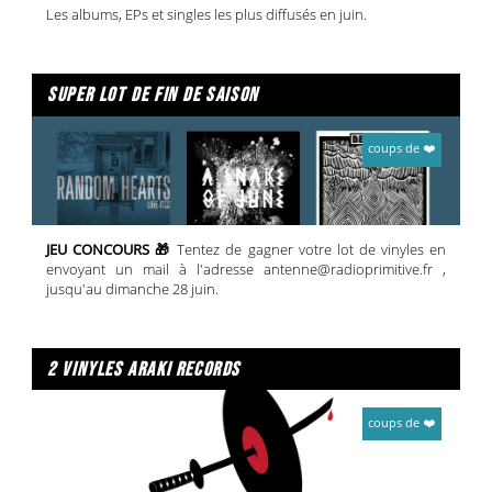
Les albums, EPs et singles les plus diffusés en juin.
super lot de fin de saison
coups de ❤️
JEU CONCOURS 🎁
Tentez de gagner votre lot de vinyles en
envoyant un mail à l'adresse antenne@radioprimitive.fr ,
jusqu'au dimanche 28 juin.
2 vinyles araki records
coups de ❤️