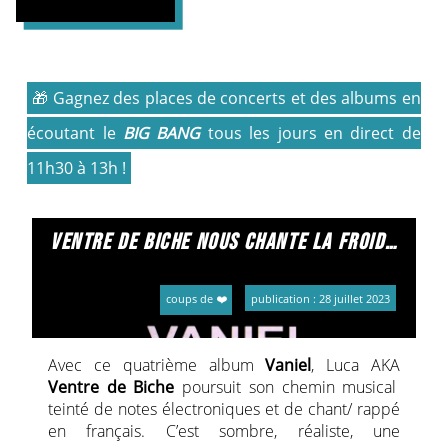
🎁 Gagnez des places de concerts et des albums en
écoutant le
BIG BANG
tous les jours en direct de
11h30 à 13h !
ventre de biche nous chante la froideur du macadam
coups de ❤️
publication : 28 juillet 2023
Avec ce quatrième album
Vaniel
, Luca AKA
Ventre de Biche
poursuit son chemin musical
teinté de notes électroniques et de chant/ rappé
en français. C’est sombre, réaliste, une