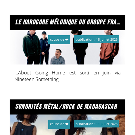
production qualitative autant dans l’écriture que
dans le son.
Six épisodes vidéos sont d’ailleurs sortis avec
l’album, de quoi plonger aussi visuellement dans
le hardcore mélodique du groupe fragile
cette intrigue urbaine.
coups de ❤️
publication : 18 juillet 2023
...About Going Home est sorti en juin via
Nineteen Something
sonorités métal/rock de madagascar
coups de ❤️
publication : 11 juillet 2023