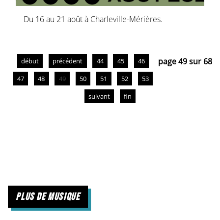
Du 16 au 21 août à Charleville-Mérières.
page 49 sur 68
début
précédent
44
45
46
47
48
49
50
51
52
53
suivant
fin
plus de musique