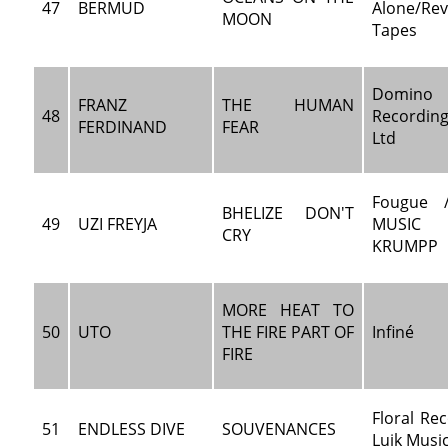
47
BERMUD
Alone/Rev
MOON
Tapes
Domino
FRANZ
THE HUMAN
48
Recordi
FERDINAND
FEAR
Ltd
Fougue 
BHELIZE DON'T
49
UZI FREYJA
MUSI
CRY
KRUMPP
MORE HEAT TO
50
UTO
THE FIRE PART OF
Infiné
FIRE
Floral Rec
51
ENDLESS DIVE
SOUVENANCES
Luik Musi