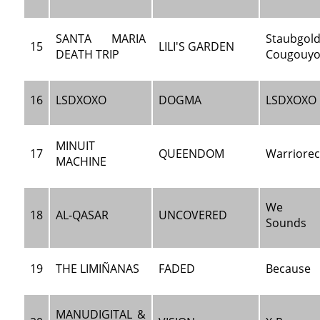
SANTA MARIA
Staubg
15
LILI'S GARDEN
DEATH TRIP
Cougouy
16
LSDXOXO
DOGMA
LSDXOXO
MINUIT
17
QUEENDOM
Warriore
MACHINE
We W
18
AL-QASAR
UNCOVERED
Sounds
19
THE LIMIÑANAS
FADED
Because
MANUDIGITAL &