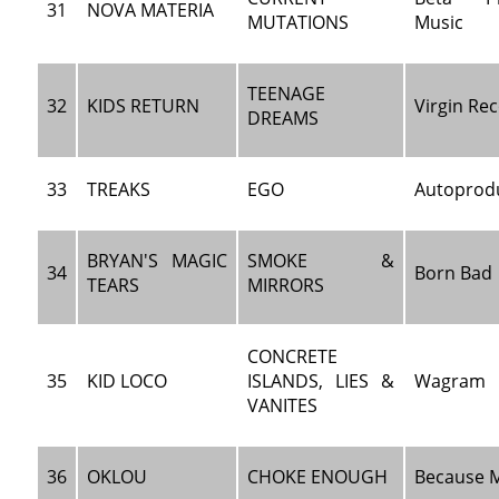
31
NOVA MATERIA
MUTATIONS
Music
TEENAGE
32
KIDS RETURN
Virgin Re
DREAMS
33
TREAKS
EGO
Autoprod
BRYAN'S MAGIC
SMOKE &
34
Born Bad
TEARS
MIRRORS
CONCRETE
35
KID LOCO
ISLANDS, LIES &
Wagram
VANITES
36
OKLOU
CHOKE ENOUGH
Because 