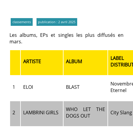
classements
publication : 2 avril 2025
Les albums, EPs et singles les plus diffusés en
mars.
LABE
ARTISTE
ALBUM
DISTRIBU
Novembr
1
ELOI
BLAST
Eternel
WHO LET THE
2
LAMBRINI GIRLS
City Slang
DOGS OUT