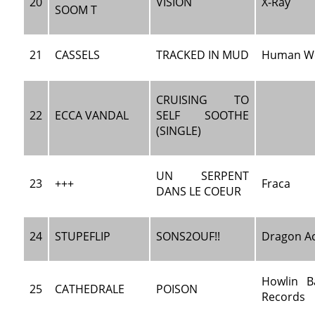
20
VISION
X-Ray
SOOM T
21
CASSELS
TRACKED IN MUD
Human W
CRUISING TO
22
ECCA VANDAL
SELF SOOTHE
(SINGLE)
UN SERPENT
23
+++
Fraca
DANS LE COEUR
24
STUPEFLIP
SONS2OUF!!
Dragon Ac
Howlin B
25
CATHEDRALE
POISON
Records