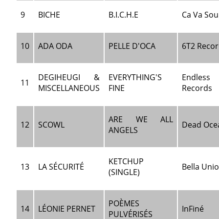
9
BICHE
B.I.C.H.E
Ca Va So
10
ADA ODA
PELLE D'OCA
6T2 Reco
DEGIHEUGI &
EVERYTHING'S
Endless 
11
MISCELLANEOUS
FINE
Records
ARE WE ALL
12
SCOWL
Dead Oce
ANGELS
KETCHUP
13
LA SÉCURITÉ
Bella Uni
(SINGLE)
POÈMES
14
LÉONIE PERNET
InFiné
PULVÉRISÉS