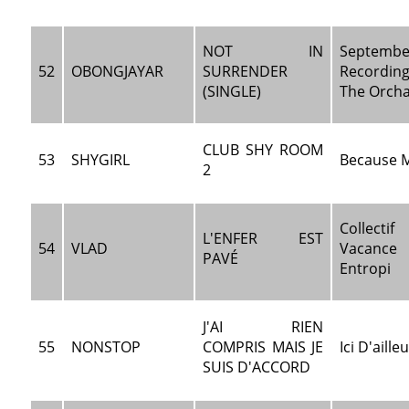
NOT IN
Septembe
52
OBONGJAYAR
SURRENDER
Recordi
(SINGLE)
The Orch
CLUB SHY ROOM
53
SHYGIRL
Because 
2
Collectif
L'ENFER EST
54
VLAD
Vacance
PAVÉ
Entropi
J'AI RIEN
55
NONSTOP
COMPRIS MAIS JE
Ici D'aille
SUIS D'ACCORD