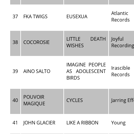
Atlantic
37
FKA TWIGS
EUSEXUA
Records
LITTLE DEATH
Joyful 
38
COCOROSIE
WISHES
Recordin
IMAGINE PEOPLE
Irascible
39
AINO SALTO
AS ADOLESCENT
Records
BIRDS
POUVOIR
40
CYCLES
Jarring Ef
MAGIQUE
41
JOHN GLACIER
LIKE A RIBBON
Young