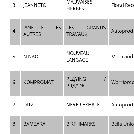
MAUVAISES
3
JEANNETO
Floral Re
HERBES
JANE ET LES
LES GRANDS
4
Autoprod
AUTRES
TRAVAUX
NOUVEAU
5
N NAO
Mothland
LANGAGE
PLДYING /
6
KOMPROMAT
Warriore
PRДYING
7
DITZ
NEVER EXHALE
Autoprod
8
BAMBARA
BIRTHMARKS
Bella Uni