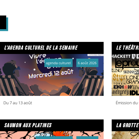
l'agenda culturel de la semaine
le théâtr
agenda culturel
6 août 2026
Du 7 au 13 août
Émission du 
saumon aux platines
la grotte