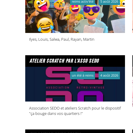
reims activ'été
5 août 2026
Ilyes, Louis, Salwa, Paul, Rayan, Martin
atelier scratch par l'asso sedo
un été à reims
4 août 2026
Association SEDO et ateliers Scratch pour le dispositif
"ça bouge dans vos quartiers !"