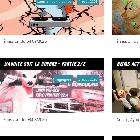
saumon aux platines
4 août 2026
Émission du 04/08/2026
Émission du 
maudite soit la guerre - partie 2/2
reims act
l'égrégore
3 août 2026
Émission du 03/08/2026
Arthur, Ayme