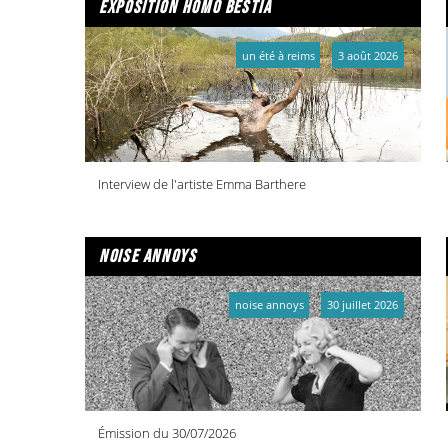
exposition homo bestia
un été à reims
3 août 2026
Interview de l'artiste Emma Barthere
noise annoys
noise annoys
30 juillet 2026
Émission du 30/07/2026