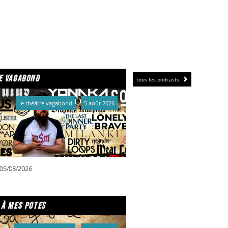
e vagabond
tous les podcasts
le théâtre vagabond
5 août 2026
05/08/2026
 à mes potes