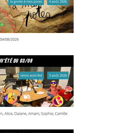
la grotte à mes potes
4 août 2026
04/08/2026
iv'été du 03/08
reims activ'été
3 août 2026
n, Alice, Daiane, Amani, Sophie, Camille