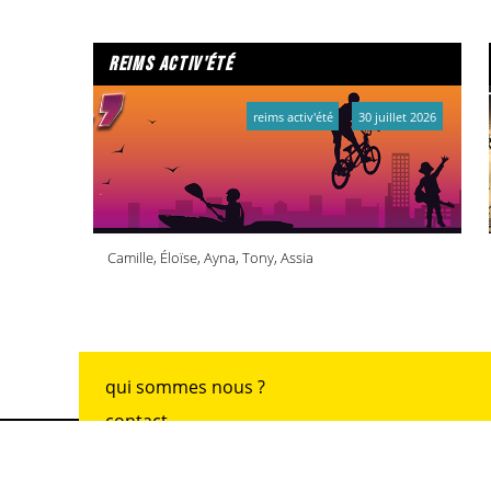
reims activ'été
reims activ'été
30 juillet 2026
Camille, Éloïse, Ayna, Tony, Assia
qui sommes nous ?
contact
adhésion
archives