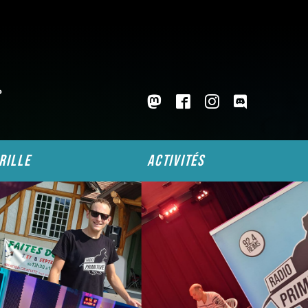
P
rille
activités