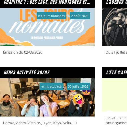
chapitre 1 : des lacs, des montagnes et due caffe per favore
l'agenda 
les jours nomades
2 août 2026
Émission du 02/08/2026
Du 31 juillet
reims activ'été 30/07
l'été s'af
reims activ'été
30 juillet 2026
Les animateu
Hamza, Adam, Victoire, Julyan, Kays, Nelia, Lili
ont organisé