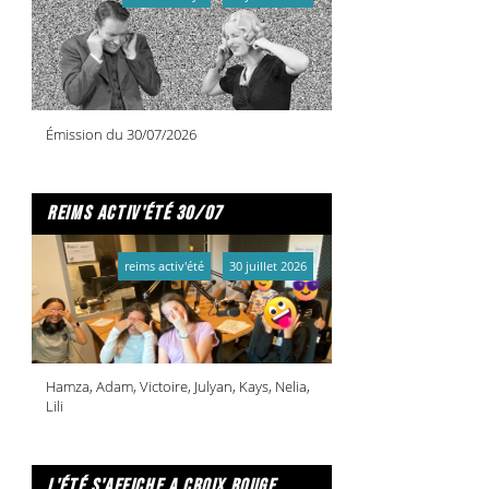
Émission du 30/07/2026
reims activ'été 30/07
reims activ'été
30 juillet 2026
Hamza, Adam, Victoire, Julyan, Kays, Nelia,
Lili
l'été s'affiche a croix rouge