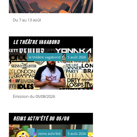
Suippes :
Vendredi 25 octobre
Soudron :
Lundi
28 octobre
Montmirail :
Mardi 29 octobre
Anglure :
Mercredi 30 octobre
Bétheniville :
Du 7 au 13 août
Jeudi 31 octobre
Plus d'infos : ICI !
le théâtre vagabond
le théâtre vagabond
5 août 2026
Émission du 05/08/2026
reims activ'été du 05/08
reims activ'été
5 août 2026