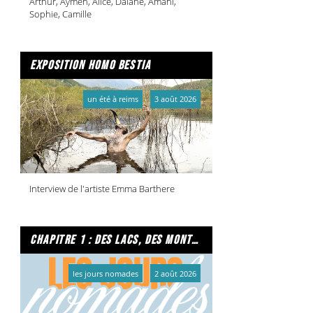
Arthur, Aymen, Alice, Daiane, Amani,
Sophie, Camille
exposition homo bestia
un été à reims
3 août 2026
Interview de l'artiste Emma Barthere
chapitre 1 : des lacs, des montagnes et due caffe per favore
les jours nomades
2 août 2026