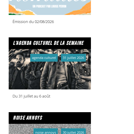
Émission du 02/08/2026
l'agenda culturel de la semaine
agenda culturel
31 juillet 2026
Du 31 juillet au 6 août
noise annoys
noise annoys
30 juillet 2026