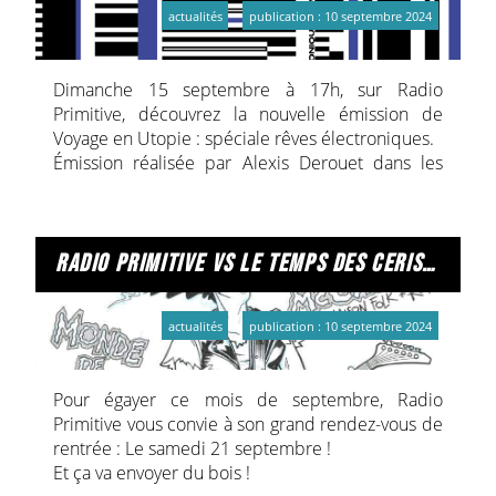
actualités
publication : 10 septembre 2024
Dimanche 15 septembre à 17h, sur Radio
Primitive, découvrez la nouvelle émission de
Voyage en Utopie : spéciale rêves électroniques.
Émission réalisée par Alexis Derouet dans les
studios de Césaré.
De plus, à la Médiathèque Jean Falala, du 17 au
28 septembre, vous pourrez écouter également
cette émission à travers une borne d’écoute mise
radio primitive vs le temps des cerises, épisode 2.
à votre disposition dans l’espace son-multimédia.
Un avant-goût des concerts live à venir !
actualités
publication : 10 septembre 2024
Entrée libre.
Pour égayer ce mois de septembre, Radio
Médiathèque Jean Falala
Primitive vous convie à son grand rendez-vous de
2 rue des Fuseliers, 51100 Reims
rentrée : Le samedi 21 septembre !
Et ça va envoyer du bois !
Infos sur Rêves électroniques auprès de Césaré :