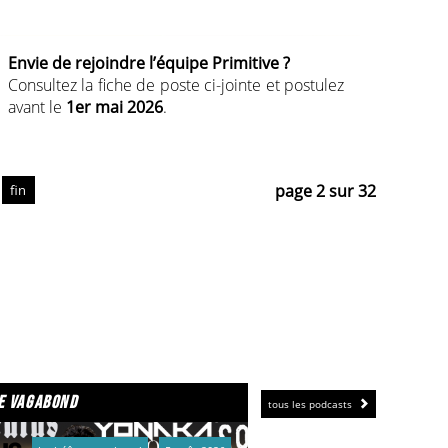
Envie de rejoindre l’équipe Primitive ?
Consultez la fiche de poste ci-jointe et postulez
avant le
1er mai 2026
.
Adressez votre lettre de motivation,
une
maquette
et votre CV par e-mail (Toutes les
infos ci-dessous).
page 2 sur 32
fin
e vagabond
tous les podcasts