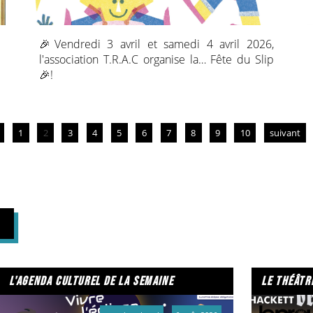
🎉Vendredi 3 avril et samedi 4 avril 2026,
l'association T.R.A.C organise la… Fête du Slip
🎉!
Radio Primitive🦖 est bien sûr partenaire de
cet événement, qui se déroulera dans le
quartier Orgeval, place de Fermat !
1
2
3
4
5
6
7
8
9
10
suivant
🎈Au programme : ateliers cirque, jeux en bois,
structures gonflables, ateliers de sérigraphie,
bourse enfance, chasse aux œufs🥚, repas
partagé, concerts, spectacle…
🌞Un très beau week-end en perspective !
Et pour l'occasion, Radio Primitive vous
proposera un Big Bang un peu spécial le
l'agenda culturel de la semaine
le théâtr
vendredi 3 avril (de 11 h 30 à 13 h).