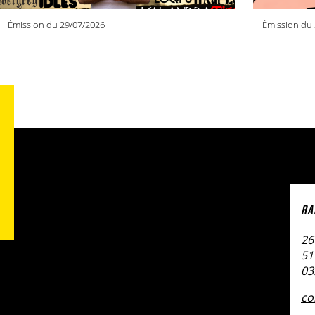
Émission du 29/07/2026
Émission du 
RA
26
51
03
co