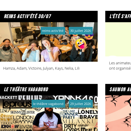
reims activ'été 30/07
l'été s'af
reims activ'été
30 juillet 2026
Les animateu
Hamza, Adam, Victoire, Julyan, Kays, Nelia, Lili
ont organisé
le théâtre vagabond
saumon au
le théâtre vagabond
29 juillet 2026