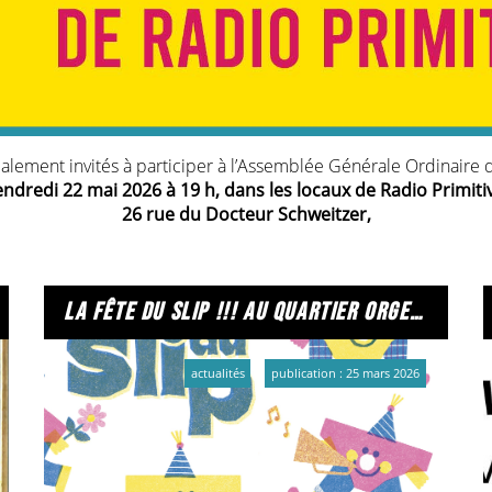
alement invités à participer à l’Assemblée Générale Ordinaire q
endredi
22 mai 2026 à 19 h, dans les locaux de Radio Primiti
26 rue du Docteur Schweitzer,
51100 Reims.
er Vote des rapports moral et financier ; affectation du résulta
la fête du slip !!! au quartier orgeval !
e la vie associative où se croisent des enjeux de gouvernance 
actualités
publication : 25 mars 2026
enter aux adhérents, en toute transparence, les actions réalis
ivre la démocratie interne, implique les adhérents dans le proj
e.