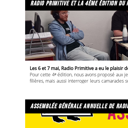
radio primitive et la 4ème édition du f
Les 6 et 7 mai, Radio Primitive a eu le plaisir d
Pour cette 4ᵉ édition, nous avons proposé aux jeu
filières, mais aussi interroger leurs camarades s
parler leur créativité avec une émission spéciale
Merci une nouvelle fois au lycée
Gustave Eiffel
p
questions des jeunes, aux artistes
Mikelyne, Nis
assemblée générale annuelle de radio
un grand merci aux élèves du lycée Gustave Eiffel
A écouter ICI