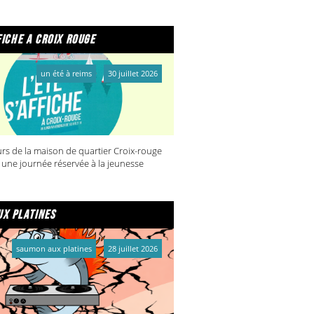
fiche a croix rouge
un été à reims
30 juillet 2026
rs de la maison de quartier Croix-rouge
 une journée réservée à la jeunesse
x platines
saumon aux platines
28 juillet 2026