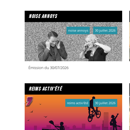
noise annoys
noise annoys
30 juillet 2026
Émission du 30/07/2026
reims activ'été
reims activ'été
30 juillet 2026