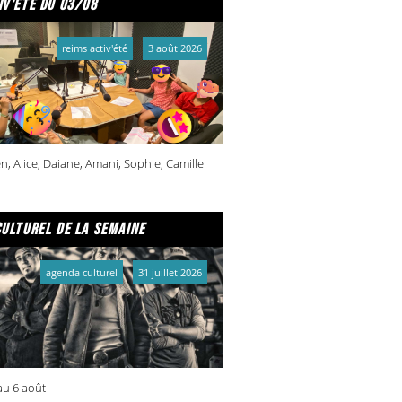
iv'été du 03/08
reims activ'été
3 août 2026
n, Alice, Daiane, Amani, Sophie, Camille
culturel de la semaine
agenda culturel
31 juillet 2026
 au 6 août