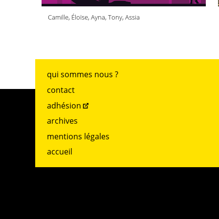
Camille, Éloïse, Ayna, Tony, Assia
qui sommes nous ?
contact
adhésion
archives
mentions légales
accueil