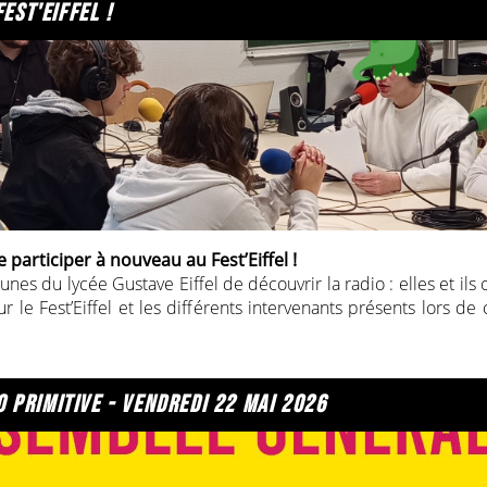
est'eiffel !
e participer à nouveau au Fest’Eiffel !
nes du lycée Gustave Eiffel de découvrir la radio : elles et ils 
ur le Fest’Eiffel et les différents intervenants présents lors d
… pour le moins spéciale !
our sa confiance, à
UniCité, Les Francas, Le Planning familial
si & DJ Mousse
pour leurs talents,
 primitive - vendredi 22 mai 2026
 pour leur implication !