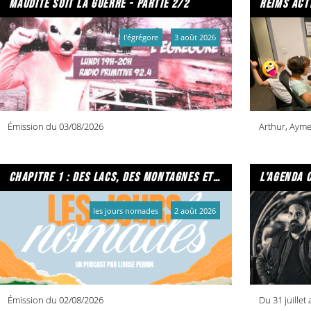
maudite soit la guerre - partie 2/2
reims act
l'égrégore
3 août 2026
Émission du 03/08/2026
Arthur, Ayme
chapitre 1 : des lacs, des montagnes et due caffe per favore
l'agenda 
les jours nomades
2 août 2026
Émission du 02/08/2026
Du 31 juillet