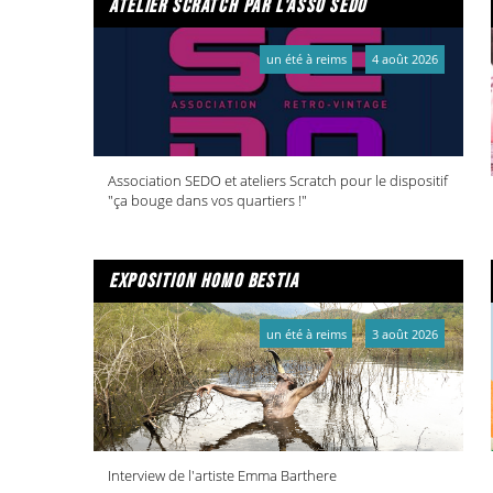
atelier scratch par l'asso sedo
un été à reims
4 août 2026
Association SEDO et ateliers Scratch pour le dispositif
"ça bouge dans vos quartiers !"
exposition homo bestia
un été à reims
3 août 2026
Interview de l'artiste Emma Barthere