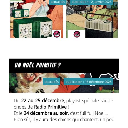
actualités
publication : 2 janvier 2026
Buvette et petite restauration.
Espace exposants de 150 m²
Stand de la radio et émissions spéciales tout au
long de la journée
On vous attend nombreuses et nombreux !
Lien FB :
Bourse aux disques !
un noël primitif ?
actualités
publication : 16 décembre 2025
Du
22 au 25 décembre
, playlist spéciale sur les
ondes de
Radio Primitive
!
Et le
24 décembre au soir
, c’est full full Noël…
Bien sûr, il y aura des chiens qui chantent, un peu
de punk, de la chanson française, de… on ne sait