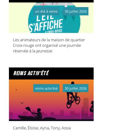
un été à reims
30 juillet 2026
Les animateurs de la maison de quartier
Croix-rouge ont organisé une journée
réservée à la jeunesse
reims activ'été
reims activ'été
30 juillet 2026
Camille, Éloïse, Ayna, Tony, Assia