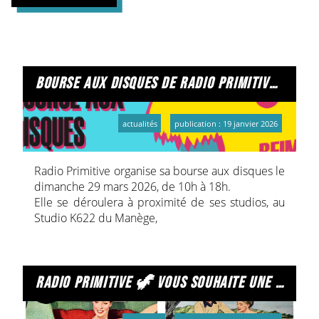
bourse aux disques de radio primitive ! 29 mars 2026 !
actualités
publication : 19 janvier 2026
Radio Primitive organise sa bourse aux disques le
dimanche 29 mars 2026, de 10h à 18h.
Elle se déroulera à proximité de ses studios, au
Studio K622 du Manège,
5 rue de Tahure, 51100 Reims.
Avis donc aux amateurs et amatrices de
vinyles !
Entrée libre et gratuite
radio primitive 🦖 vous souhaite une excellente année 2026 !
(Une petite adhésion serait toutefois appréciée !)
Sur place :