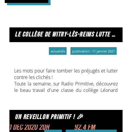
le collège de witry-lès-reims lutte contre le sexisme sur radio primitive
actualités
publication : 11 janvier 2021
Les mots pour faire tomber les préjugés et lutter
contre les clichés !
Toute la semaine, sur Radio Primitive, découvrez
le beau travail d'une classe du collège Léonard
de Vinci à Witry-lès-Reims.
Dans le cadre du dispositif Collèges en scène
proposé par le Département de la Marne, ces
élèves de 3ème ont travaillé avec une
un reveillon primitif ! 🎉
comédienne sur la question de l'égalité entre les
femmes et les hommes et des droits des