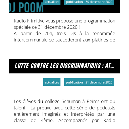
actualités
publication : 30 décembre 2020
femmes. Ils sont écrit des scénettes qu'ils
interprètent au micro de Radio Primitive. C'est à
écouter toute la semaine à 8h et 17h. Et aussi ici !
Radio Primitive vous propose une programmation
spéciale ce 31 décembre 2020 !
A partir de 20h, trois DJs à la renommée
intercommunale se succéderont aux platines de
la Prim :
DJ Poom
💿🎚️💿 l’excellence musicale en 4 lettres
(21h-23h)
lutte contre les discriminations : atelier au collège schuman
Captain Iglouglou
⚓🍸 débarquera avec un
assortiment dansant (23h-01h)
DJ Wassingue
🖤🧽 essuiera les pots verres
actualités
publication : 21 décembre 2020
cassés (01-03h)
7 heures de musique variée entre actualités pop,
rythmes groovy, sono mondiale, sonorités
Les élèves du collège Schuman à Reims ont du
guitaresques ou plus synthétiques pour oublier
talent ! La preuve avec cette série de podcasts
2020 et souhaiter la bienvenue à 2021 !
entièrement imaginés et interprétés par une
classe de 4ème. Accompagnés par Radio
Primitive, ils se sont penchés sur l'épineuse