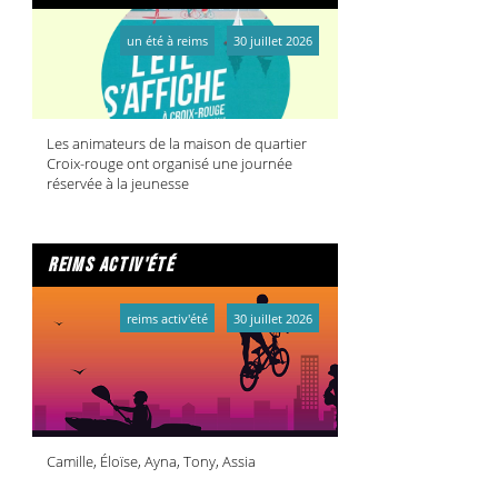
un été à reims
30 juillet 2026
Les animateurs de la maison de quartier
Croix-rouge ont organisé une journée
réservée à la jeunesse
reims activ'été
reims activ'été
30 juillet 2026
Camille, Éloïse, Ayna, Tony, Assia