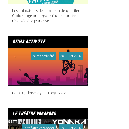
Les animateurs de la maison de quartier
Croix-rouge ont organisé une journée
réservée à la jeunesse
reims activ'été
reims activ'été
30 juillet 2026
Camille, Éloïse, Ayna, Tony, Assia
le théâtre vagabond
le théâtre vagabond
29 juillet 2026