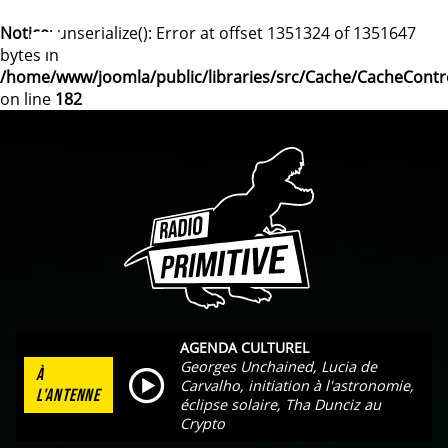
Notice
: unserialize(): Error at offset 1351324 of 1351647
bytes in
/home/www/joomla/public/libraries/src/Cache/CacheContr
on line
182
AGENDA CULTUREL
Georges Unchained, Lucia de
À
Carvalho, initiation à l'astronomie,
L'ANTENNE
éclipse solaire, Tha Dunciz au
Crypto