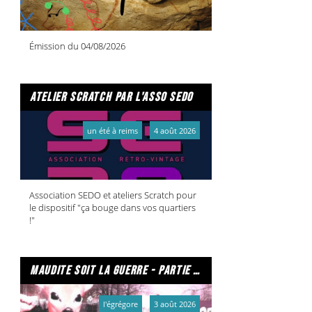
Émission du 04/08/2026
atelier scratch par l'asso sedo
un été à reims
4 août 2026
Association SEDO et ateliers Scratch pour
le dispositif "ça bouge dans vos quartiers
!"
maudite soit la guerre - partie 2/2
l'égrégore
3 août 2026