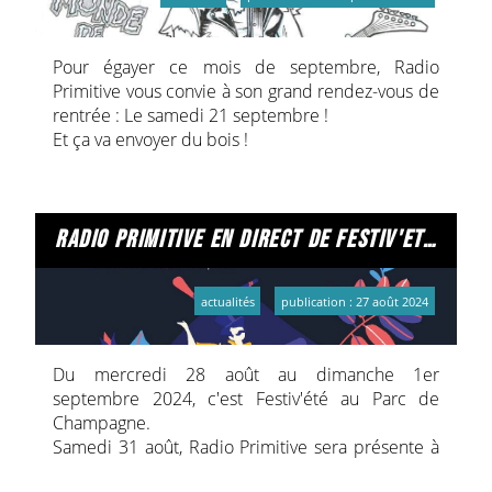
Entrée libre.
Pour égayer ce mois de septembre, Radio
Médiathèque Jean Falala
Primitive vous convie à son grand rendez-vous de
2 rue des Fuseliers, 51100 Reims
rentrée : Le samedi 21 septembre !
Et ça va envoyer du bois !
Infos sur Rêves électroniques auprès de Césaré :
Le site de Césaré
Radio Primitive Vs Le Temps des Cerises, épisode
2.
En partenariat avec Radio Primitive et avec le
Lien sur FB !
radio primitive en direct de festiv'eté, au parc de champagne, le samedi 31 août !
soutien du réseau des bibliothèques de la Ville
Concerts : Amélie McCandless (chanson, folk
de Reims.
Reims)
Illustration détail © Gwladys Bernard / Photo à la
actualités
publication : 27 août 2024
Le son est ici ! Violent city (punk, métal Paris)
une © Michel Meunier.
Le son est ici ! Monde de merde (punk
Hardcore Orléans)
Du mercredi 28 août au dimanche 1er
Le son est ici !
septembre 2024, c'est Festiv'été au Parc de
Label/disquaire : Bruit Sourd
Champagne.
Leur site est ici ! Dj Sets Primitifs Bar et
Samedi 31 août, Radio Primitive sera présente à
restauration Ouverture des portes : 18h
Festiv'été !
Entrée prix libre (adhésion appréciée)