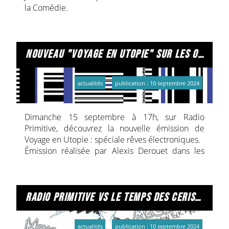
la Comédie.
nouveau "voyage en utopie" sur les ondes de radio primitive !
actualités
publication : 10 septembre 2024
Dimanche 15 septembre à 17h, sur Radio
Primitive, découvrez la nouvelle émission de
Voyage en Utopie : spéciale rêves électroniques.
Émission réalisée par Alexis Derouet dans les
studios de Césaré.
De plus, à la Médiathèque Jean Falala, du 17 au
28 septembre, vous pourrez écouter également
cette émission à travers une borne d’écoute mise
radio primitive vs le temps des cerises, épisode 2.
à votre disposition dans l’espace son-multimédia.
Un avant-goût des concerts live à venir !
actualités
publication : 10 septembre 2024