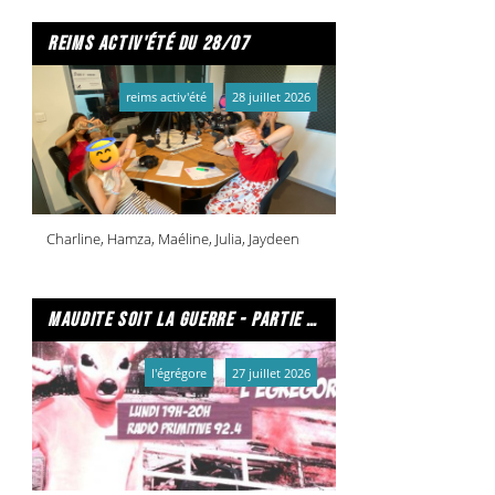
reims activ'été du 28/07
reims activ'été
28 juillet 2026
Charline, Hamza, Maéline, Julia, Jaydeen
maudite soit la guerre - partie 1/2
l'égrégore
27 juillet 2026