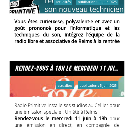
actualités
publication : 11 juin 2025
Vous êtes curieux·se, polyvalent·e et avez un
goût prononcé pour l’informatique et les
techniques du son, intégrez l’équipe de la
radio libre et associative de Reims à la rentrée
2025.
Consultez l'annonce et postulez avant le 15 août
2025.
Adressez une lettre de motivation et un CV par
rendez-vous à 18h le mercredi 11 juin : émission spéciale "un été à reims" en direct du cellier !
email à Cette adresse e-mail est protégée contre
les robots spammeurs. Vous devez activer le
actualités
publication : 5 juin 2025
JavaScript pour la visualiser.
document.getElementById('cloak1f4d2a8ea5ab08f409c
= ''; var prefix = 'ma' + 'il' + 'to'; var path = 'hr' + 'ef'
Radio Primitive installe ses studios au Cellier pour
+ '='; var
une émission spéciale : Un été à Reims
addy1f4d2a8ea5ab08f409ceacdded0fe035 =
Rendez-vous le mercredi 11 juin à 18h
pour
'emilie' + '@';
une émission en direct, en compagnie de
addy1f4d2a8ea5ab08f409ceacdded0fe035 =
nombreux invité·es. Ensemble, ils vous
addy1f4d2a8ea5ab08f409ceacdded0fe035 +