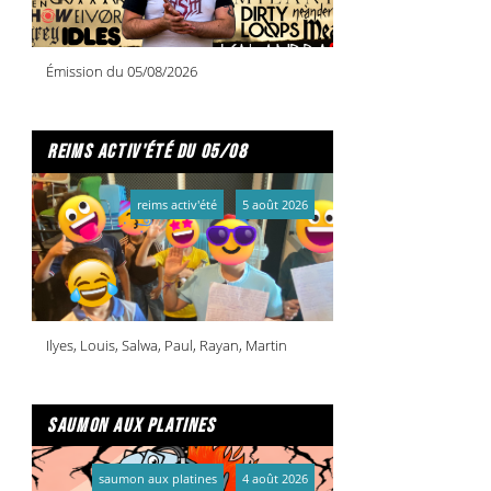
Émission du 05/08/2026
reims activ'été du 05/08
reims activ'été
5 août 2026
Ilyes, Louis, Salwa, Paul, Rayan, Martin
saumon aux platines
saumon aux platines
4 août 2026