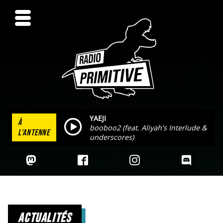
YAEJI
À
booboo2 (feat. Aliyah's Interlude &
L'ANTENNE
underscores)
actualités