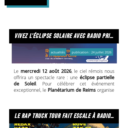
vivez l'éclipse solaire avec radio primitive !
actualités
publication : 24 juillet 2026
Le
mercredi 12 août 2026
, le ciel rémois nous
offrira un spectacle rare : une
éclipse partielle
de Soleil
. Pour célébrer cet événement
exceptionnel, le
Planétarium de Reims
organise
une grande soirée d'animations à l'
Hippodrome
de Reims
, et
Radio Primitive
sera au rendez-
vous pour vous faire vivre cette expérience au
plus près.
le rap truck tour fait escale à radio primitive !
Entrez dans les coulisses de la radio !
De
17 h à 18 h
, notre équipe vous invite à