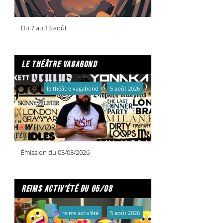
Suippes :
Vendredi 25 octobre
Soudron :
Lundi
28 octobre
Montmirail :
Mardi 29 octobre
Anglure :
Mercredi 30 octobre
Bétheniville :
Du 7 au 13 août
Jeudi 31 octobre
Plus d'infos : ICI !
le théâtre vagabond
le théâtre vagabond
5 août 2026
Émission du 05/08/2026
reims activ'été du 05/08
reims activ'été
5 août 2026