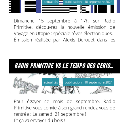
actualités
publication : 10 septembre 2024
Dimanche 15 septembre à 17h, sur Radio
Primitive, découvrez la nouvelle émission de
Voyage en Utopie : spéciale rêves électroniques.
Émission réalisée par Alexis Derouet dans les
studios de Césaré.
De plus, à la Médiathèque Jean Falala, du 17 au
28 septembre, vous pourrez écouter également
cette émission à travers une borne d’écoute mise
radio primitive vs le temps des cerises, épisode 2.
à votre disposition dans l’espace son-multimédia.
Un avant-goût des concerts live à venir !
actualités
publication : 10 septembre 2024
Entrée libre.
Pour égayer ce mois de septembre, Radio
Médiathèque Jean Falala
Primitive vous convie à son grand rendez-vous de
2 rue des Fuseliers, 51100 Reims
rentrée : Le samedi 21 septembre !
Et ça va envoyer du bois !
Infos sur Rêves électroniques auprès de Césaré :
Le site de Césaré