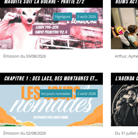
maudite soit la guerre - partie 2/2
reims act
l'égrégore
3 août 2026
Émission du 03/08/2026
Arthur, Ayme
chapitre 1 : des lacs, des montagnes et due caffe per favore
l'agenda 
les jours nomades
2 août 2026
Émission du 02/08/2026
Du 31 juillet