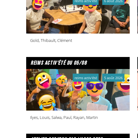
reims activ'été
6 août 2026
Gold, Thibault, Clément
reims activ'été du 05/08
reims activ'été
5 août 2026
Ilyes, Louis, Salwa, Paul, Rayan, Martin