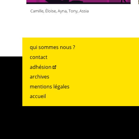
Camille, Éloïse, Ayna, Tony, Assia
qui sommes nous ?
contact
adhésion
archives
mentions légales
accueil