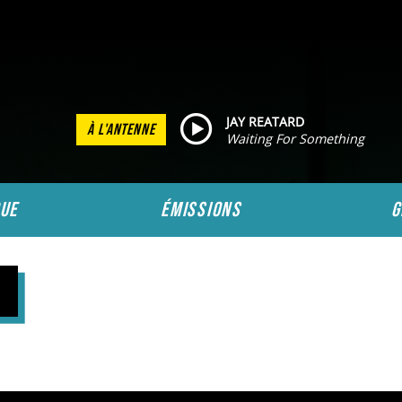
JAY REATARD
À L'ANTENNE
Waiting For Something
ue
émissions
g