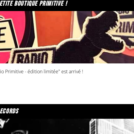
tite boutique primitive !
o Primitive - édition limitée" est arrivé !
rodeurs !
records
 Cerise, une mercerie rémoise tip top.