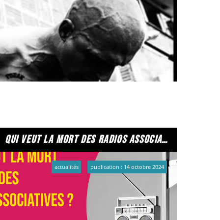
dio sur vos plus belles sapes !) pour la modique
urer de notre présence.
qui veut la mort des radios associatives ?
actualités
publication : 14 octobre 2024