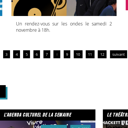
Un rendez-vous sur les ondes le samedi 2
novembre à 18h.
3
4
5
6
7
8
9
10
11
12
suivant
l'agenda culturel de la semaine
le théâtr