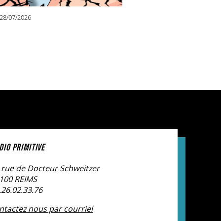
Paul Verlaine (Rethel), l’école primaire Paul Bert
(Reims), le collège Paul Fort (Reims), le collège
28/07/2026
Maryse Bastié (Reims), le collège Trois
Fontaines (Reims), le collège Robert Schuman
(Reims), l’école primaire Charpentier (Reims),
l’association Le Cerf à 3 pattes (Germaine),
l’UEAJ (Épernay), le Centre Éducatif Fermé
(Épernay), le Centre Éducatif Fermé (Sainte-
Ménehould), la Classe Relais – DTPJJ, le collège
Université (Reims), le Centre Éducatif Renforcé
(Mouzon), le Quartier Mineur – Maison d’arrêt
(Reims), l’UEMO (Charleville-Mézières), l’UEMO
(Reims). Radio Primitive et le Temps des
Cerises ont développé un partenariat autour
DIO PRIMITIVE
de l’Université Déter, un cycle de conférences
proposé durant l’été sous le chapiteau du
 rue de Docteur Schweitzer
Temps des Cerises. Radio Primitive a réalisé
100 REIMS
des captations et des diffusions
.26.02.33.76
radiophoniques. Radio Primitive a accueilli le
ntactez nous par courriel
séminaire de la FERAROCK les 8 et 9