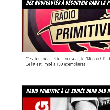
des nouveautés à découvrir dans la pe
C'est tout beau et tout nouveau, le "Kit patch Radi
Ce kit est limité à 100 exemplaires !
Le pack contient :
- 1 patch brodé de 8 x 6 cm
Réalisation rémoise ! En direct de chez Sublim B
radio primitive à la soirée born bad 
- 1 aiguille Bohin
Dernier fabricant d'aiguilles de France.
- du fil blanc
Le matériel de couture provient de chez Mémère