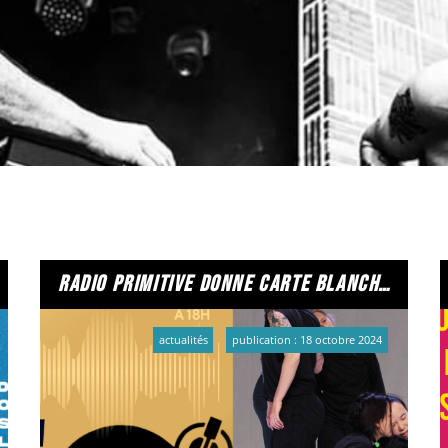
ui vous permettra de broder votre amour indéfectible pour la ra
 liquide, CB ou chèque) Pensez à téléphoner avant pour vous ass
ie postale. En utilisant HelloAsso : Ici !
radio primitive donne carte blanche à marinette dozeville
actualités
publication : 18 octobre 2024