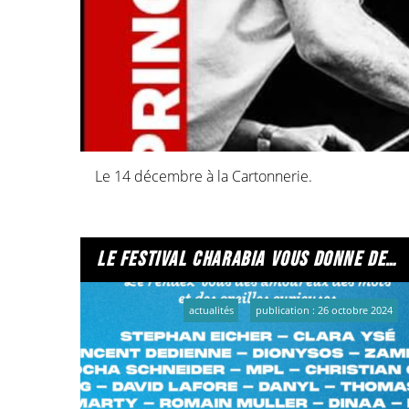
+ 1 autocollant vinyle 10 cm offert
Résiste à l'eau, impec' pour votre voiture !
Vous pouvez vous procurer ce merveilleux kit (q
somme de 8 euros !
Comment faire ?
- En passant à la radio ! (Vous pourrez payer en
- Via une commande sur internet et un envoi par vo
Le 14 décembre à la Cartonnerie.
le festival charabia vous donne de nombreux rendez-vous
actualités
publication : 26 octobre 2024