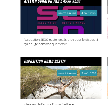
atelier scratch par l'asso sedo
un été à reims
4 août 2026
Association SEDO et ateliers Scratch pour le dispositif
"ça bouge dans vos quartiers !"
exposition homo bestia
un été à reims
3 août 2026
Interview de l'artiste Emma Barthere