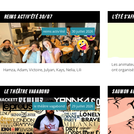
reims activ'été 30/07
l'été s'af
reims activ'été
30 juillet 2026
Les animateu
Hamza, Adam, Victoire, Julyan, Kays, Nelia, Lili
ont organisé
le théâtre vagabond
saumon au
le théâtre vagabond
29 juillet 2026