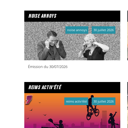
noise annoys
noise annoys
30 juillet 2026
Émission du 30/07/2026
reims activ'été
reims activ'été
30 juillet 2026