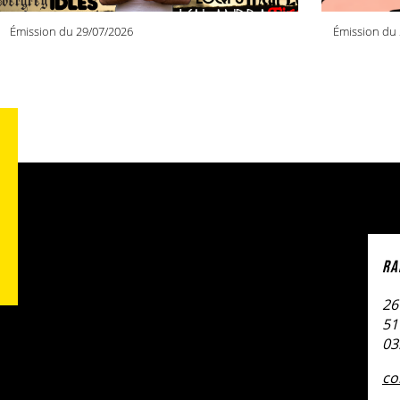
Émission du 29/07/2026
Émission du 
RA
26
51
03
co