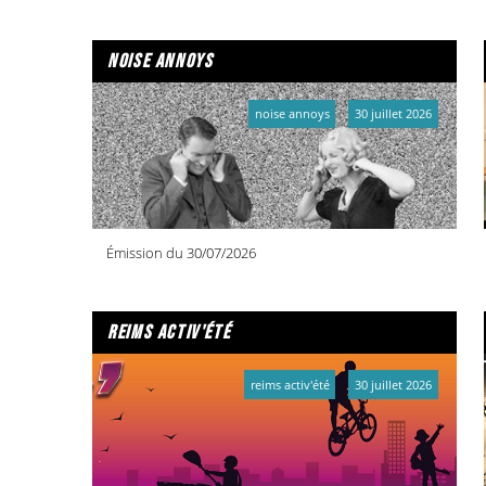
noise annoys
noise annoys
30 juillet 2026
Émission du 30/07/2026
reims activ'été
reims activ'été
30 juillet 2026