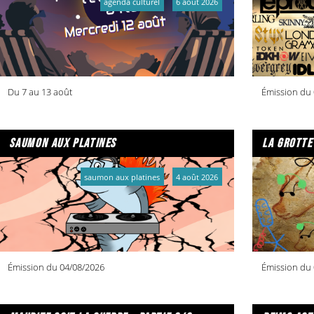
agenda culturel
6 août 2026
Tout le programme : La Cartonnerie
Du 7 au 13 août
Émission du 
saumon aux platines
la grotte
saumon aux platines
4 août 2026
Émission du 04/08/2026
Émission du 