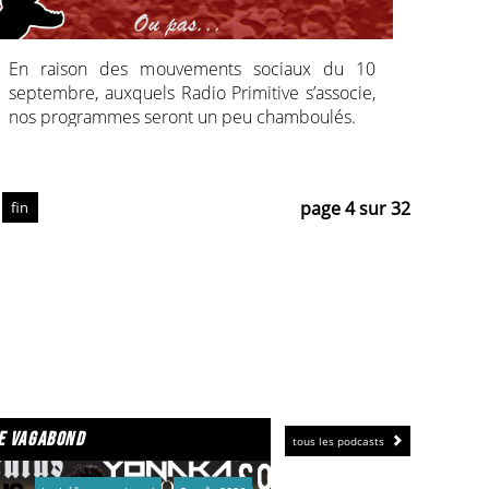
En raison des mouvements sociaux du 10
septembre, auxquels Radio Primitive s’associe,
nos programmes seront un peu chamboulés.
Merci de votre compréhension.
… Ou pas.
De toute façon, on se retrouve dans la rue !
page 4 sur 32
fin
e vagabond
tous les podcasts