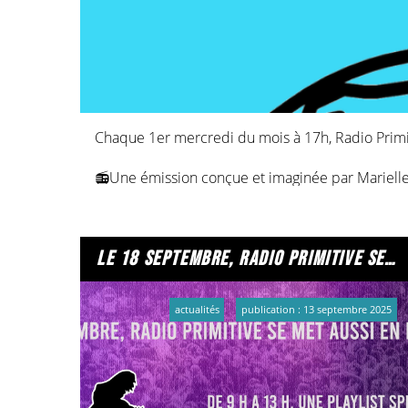
Chaque 1er mercredi du mois à 17h, Radio Primiti
📻Une émission conçue et imaginée par Marielle a
🎙Une émission mensuelle qui donne la parole à 
leur parcours, leur pays d’origine, leur regard sur 
le 18 septembre, radio primitive se met aussi en mode grève !
🎧Si vous n'avez pas eu l'occasion d'écouter le p
actualités
publication : 13 septembre 2025
Episode 1