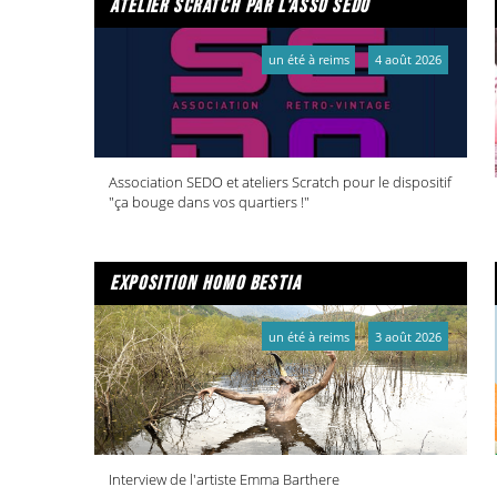
atelier scratch par l'asso sedo
un été à reims
4 août 2026
Association SEDO et ateliers Scratch pour le dispositif
"ça bouge dans vos quartiers !"
exposition homo bestia
un été à reims
3 août 2026
Interview de l'artiste Emma Barthere