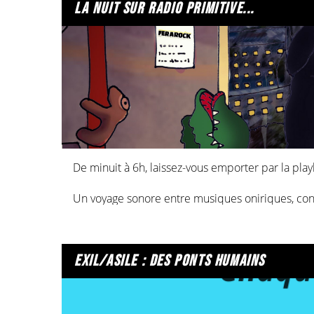
la nuit sur radio primitive...
De minuit à 6h, laissez-vous emporter par la play
Un voyage sonore entre musiques oniriques, con
Chansons françaises, chants "aériens", bandes or
Des sons inclassables, surprenants, hypnotiques..
exil/asile : des ponts humains
Et pour accompagner vos insomnies ou vos trajets 
La nuit est... magique sur Radio Primitive !