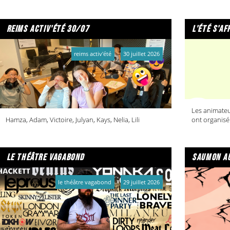
reims activ'été 30/07
l'été s'af
reims activ'été
30 juillet 2026
Les animateu
Hamza, Adam, Victoire, Julyan, Kays, Nelia, Lili
ont organisé
le théâtre vagabond
saumon au
le théâtre vagabond
29 juillet 2026