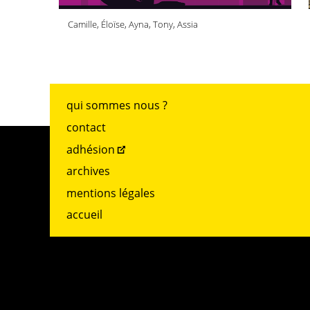
Camille, Éloïse, Ayna, Tony, Assia
qui sommes nous ?
contact
adhésion
archives
mentions légales
accueil