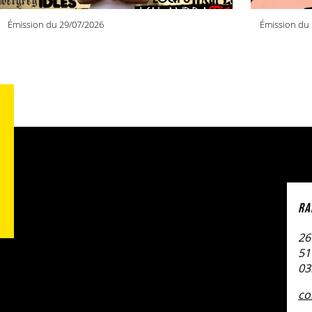
Émission du 29/07/2026
Émission du 
RA
26
51
03
co