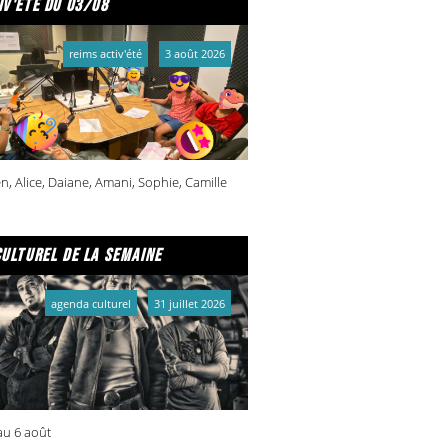
iv'été du 03/08
reims activ'été
3 août 2026
n, Alice, Daiane, Amani, Sophie, Camille
culturel de la semaine
agenda culturel
31 juillet 2026
 au 6 août