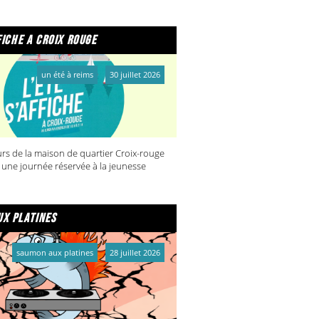
fiche a croix rouge
un été à reims
30 juillet 2026
rs de la maison de quartier Croix-rouge
 une journée réservée à la jeunesse
x platines
saumon aux platines
28 juillet 2026