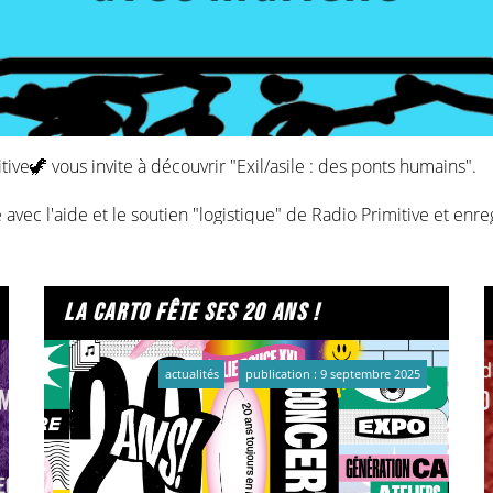
ve🦖 vous invite à découvrir "Exil/asile : des ponts humains".
vec l'aide et le soutien "logistique" de Radio Primitive et enre
des personnes venues de différents pays, installées depuis qu
la France, ainsi que leurs projets et leurs souhaits...
la carto fête ses 20 ans !
remier numéro, nous vous invitons à le redécouvrir !
actualités
publication : 9 septembre 2025