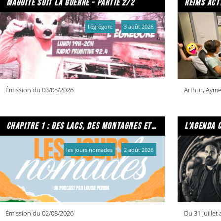
maudite soit la guerre - partie 2/2
reims act
l'égrégore
3 août 2026
Émission du 03/08/2026
Arthur, Ayme
chapitre 1 : des lacs, des montagnes et due caffe per favore
l'agenda 
les jours nomades
2 août 2026
Émission du 02/08/2026
Du 31 juillet