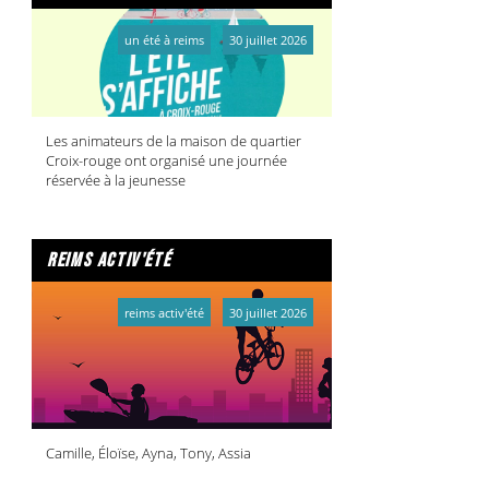
un été à reims
30 juillet 2026
Les animateurs de la maison de quartier
Croix-rouge ont organisé une journée
réservée à la jeunesse
reims activ'été
reims activ'été
30 juillet 2026
Camille, Éloïse, Ayna, Tony, Assia