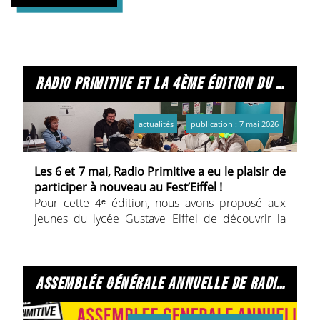
radio primitive et la 4ème édition du fest'eiffel !
actualités
publication : 7 mai 2026
Les 6 et 7 mai, Radio Primitive a eu le plaisir de
participer à nouveau au Fest’Eiffel !
Pour cette 4ᵉ édition, nous avons proposé aux
jeunes du lycée Gustave Eiffel de découvrir la
radio : elles et ils ont pu se présenter, présenter
leur lycée et leurs filières, mais aussi interroger
leurs camarades sur le Fest’Eiffel et les différents
intervenants présents lors de cette nouvelle
assemblée générale annuelle de radio primitive - vendredi 22 mai 2026
édition. Certains ont même laissé parler leur
créativité avec une émission spéciale… pour le