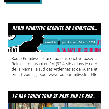
radio primitive recrute un animateur coordinateur / animatrice coordinatrice d'education aux médias et à l'information.
actualités
publication : 26 août 2024
Radio Primitive est une radio associative basée à
Reims et diffusant en FM (92.4 MHz) dans le nord
de la Marne, le sud des Ardennes et de l’Aisne et
en streaming sur www.radioprimitive.fr. Elle
propose des programmes musicaux et d’actualité
locale, et anime des ateliers pédagogiques autour
de l’expression radiophonique et l’éducation aux
médias et à l’information. L’équipe se compose
le rap truck tour se pose sur le parking de radio primitive !
de 4 salariés et de 44 bénévoles.
Missions :