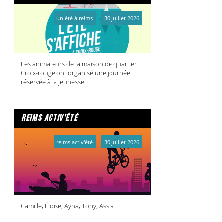
un été à reims
30 juillet 2026
Les animateurs de la maison de quartier
Croix-rouge ont organisé une journée
réservée à la jeunesse
reims activ'été
reims activ'été
30 juillet 2026
Camille, Éloïse, Ayna, Tony, Assia