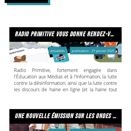
radio primitive vous donne rendez-vous sur mastodon !
actualités
publication : 27 janvier 2025
Radio Primitive, fortement engagée dans
l'Éducation aux Médias et à l'Information, la lutte
contre la désinformation, ainsi que la lutte contre
les discours de haine en ligne (et la haine tout
court), trouve de plus en plus difficilement sa
place sur des réseaux sociaux comme Facebook
ou X.
Si nous n'avons jamais été réellement actifs sur X,
une nouvelle émission sur les ondes de radio primitive !
nous sommes en revanche très présents sur
Facebook.