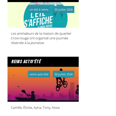
un été à reims
30 juillet 2026
Les animateurs de la maison de quartier
Croix-rouge ont organisé une journée
réservée à la jeunesse
reims activ'été
reims activ'été
30 juillet 2026
Camille, Éloïse, Ayna, Tony, Assia