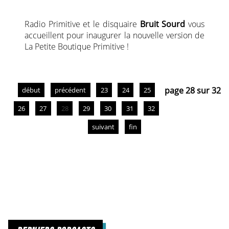
Radio Primitive et le disquaire
Bruit Sourd
vous
accueillent pour inaugurer la nouvelle version de
La Petite Boutique Primitive !
page 28 sur 32
début
précédent
23
24
25
26
27
28
29
30
31
32
suivant
fin