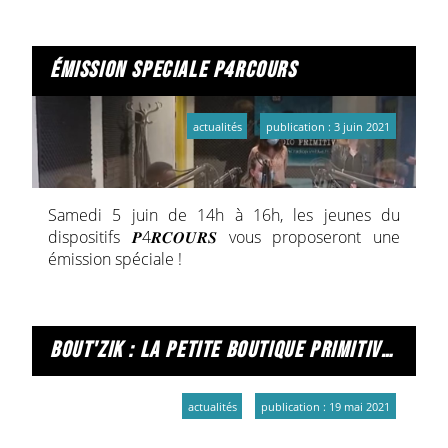
vous faire vivre Le Printemps de Bourges de
l'intérieur.
émission speciale p4rcours
actualités
publication : 3 juin 2021
Samedi 5 juin de 14h à 16h, les jeunes du
dispositifs 𝑷4𝑹𝑪𝑶𝑼𝑹𝑺 vous proposeront une
émission spéciale !
bout'zik : la petite boutique primitive le 30 mai 21
actualités
publication : 19 mai 2021