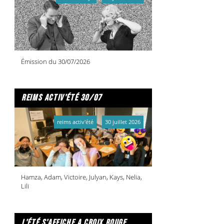
Émission du 30/07/2026
reims activ'été 30/07
reims activ'été
30 juillet 2026
Hamza, Adam, Victoire, Julyan, Kays, Nelia,
Lili
l'été s'affiche a croix rouge