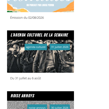
Émission du 02/08/2026
l'agenda culturel de la semaine
agenda culturel
31 juillet 2026
Du 31 juillet au 6 août
noise annoys
noise annoys
30 juillet 2026