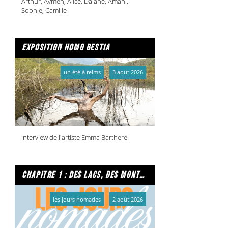
Arthur, Aymen, Alice, Daiane, Amani,
Sophie, Camille
exposition homo bestia
un été à reims
3 août 2026
Interview de l'artiste Emma Barthere
chapitre 1 : des lacs, des montagnes et due caffe per favore
les jours nomades
2 août 2026